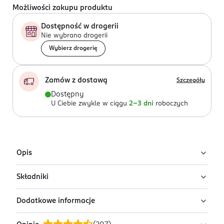
Możliwości zakupu produktu
Dostępność w drogerii
Nie wybrano drogerii
Wybierz drogerię
Zamów z dostawą
Szczegóły
Dostępny
U Ciebie zwykle w ciągu
2-3 dni
roboczych
Opis
Składniki
Patyczki kosmetyczne. Idealne do codziennej
pielęgnacji.
Dodatkowe informacje
Ingredients:
Główka ze 100% bawełny, bielonej bez
Nowość: przyjaznym dla środowiska papierowym
chloru.
patyczkiem.