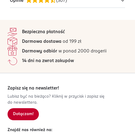
Opinie
(
307
)
OSTRZEŻENIA DOTYCZĄCE BEZPIECZEŃSTWA
Nie wkładać do uszu i nosa! Nie wyrzucać do toalety.
OSOBA/PODMIOT ODPOWIEDZIALNY
4,9
stopka
/5
Dirk Rossmann GmbH
Bezpieczna płatność
Isernhägener Straße 16
307 opinii
na podstawie
Darmowa dostawa
od 199 zł
30938
Wszystkie opinie są zweryfikowane zakupem.
Burgwedel
Darmowy odbiór
w ponad 2000 drogerii
Jak działają opinie?
product@rossmann.info
14 dni na zwrot zakupów
48426139700
5
0
%
DE-Niemcy
4
0
%
3
0
%
Kod EAN
2
0
%
Zapisz się na newsletter!
4 305615 719214
1
0
%
Lubisz być na bieżąco? Kliknij w przycisk i zapisz się
do newslettera.
Dołączam!
Sortowanie wg
data: od najnowszej
Znajdź nas również na: