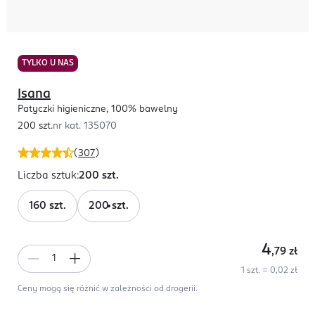
TYLKO U NAS
Isana
Patyczki higieniczne, 100% bawelny
200 szt.
nr kat.
135070
(
307
)
Liczba sztuk
:
200 szt.
160 szt.
200 szt.
4
,79
zł
1 szt. = 0,02 zł
Ceny mogą się różnić w zależności od drogerii.