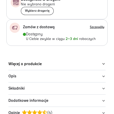
Nie wybrano drogerii
Wybierz drogerię
Zamów z dostawą
Szczegóły
Dostępny
U Ciebie zwykle w ciągu
2-3 dni
roboczych
Więcej o produkcie
Opis
Składniki
Kwasowy Peeling do Stóp
Mikrozłuszczający Roll-On Podologic
Dodatkowe informacje
Advanced Care The Feet Coach
Ingredients: : AQUA, LACTIC ACID, UREA, GLYCERIN, PEG-
40 HYDROGENATED CASTOR OIL, SODIUM HYDROXIDE,
Profesjonalny kosmetyk podologiczny do zabiegu
Opinie
(
4
)