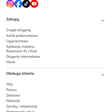
Kod EAN
pielęgnacji.
5 900117 987049
Dla kogo jest ten produkt?
Zakupy
Polecany osobom z suchą, szorstką i zrogowaciałą
skórą stóp, wymagającą intensywnego wygładzenia i
Znajdź drogerię
nawilżenia.
Karta podarunkowa
Czyściochowo
Aplikacja mobilna
Rossmann PL i Klub
Drogeria internetowa
Marki
Obsługa klienta
FAQ
Pomoc
Dostawa
Płatność
Zwroty i reklamacje