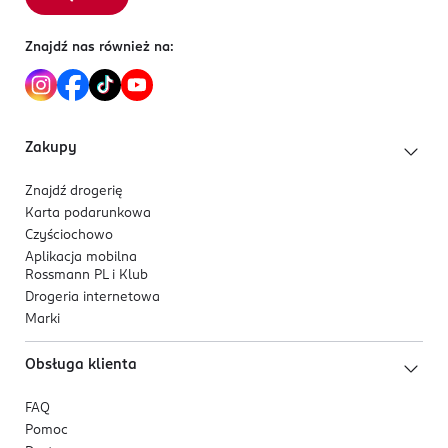
DE-Niemcy
Znajdź nas również na:
Kod EAN
7 702018 617098
Zakupy
Znajdź drogerię
Karta podarunkowa
Czyściochowo
Aplikacja mobilna
Rossmann PL i Klub
Drogeria internetowa
Marki
Obsługa klienta
FAQ
Pomoc