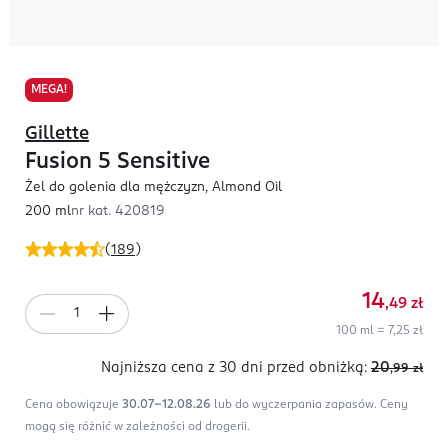
MEGA!
Gillette
Fusion 5 Sensitive
Żel do golenia dla mężczyzn, Almond Oil
200 ml
nr kat.
420819
(
189
)
14
,49
zł
100 ml = 7,25 zł
Najniższa cena z 30 dni
przed obniżką:
20
,99
zł
Cena obowiązuje
30.07-12.08.26
lub do wyczerpania zapasów.
Ceny
mogą się różnić w zależności od drogerii.