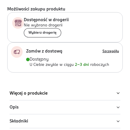
Możliwości zakupu produktu
Dostępność w drogerii
Nie wybrano drogerii
Wybierz drogerię
Zamów z dostawą
Szczegóły
Dostępny
U Ciebie zwykle w ciągu
2-3 dni
roboczych
Więcej o produkcie
Opis
Składniki
Żel do golenia Gillette Fusion do skóry wrażliwej z
olejkiem migdałowym pomaga w dokładnym i gładkim