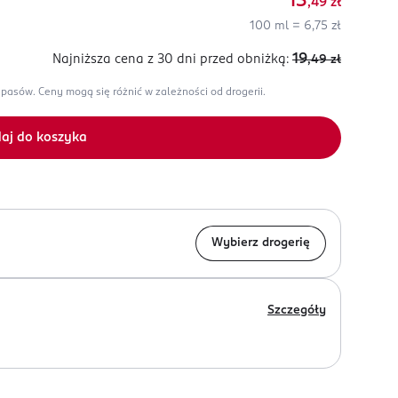
13
,49
zł
100 ml = 6,75 zł
19
Najniższa cena z 30 dni
przed obniżką:
,49
zł
apasów.
Ceny mogą się różnić w zależności od drogerii.
aj do koszyka
Wybierz drogerię
Szczegóły