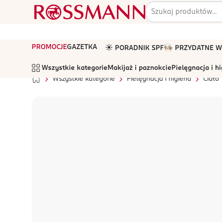
PROMOCJE
GAZETKA
☀️ PORADNIK SPF
🧑🏻‍🍳 PRZYDATNE
Wszystkie kategorie
Makijaż i paznokcie
Pielęgnacja i h
Wszystkie kategorie
Pielęgnacja i higiena
Ciało