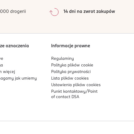
0
%
000 drogerii
14 dni na zwrot zakupów
0
%
Sortowanie wg
data: od najnowszej
ze oznaczenia
Informacje prawne
we
Regulaminy
ga
Polityka plików
cookie
 więcej
Polityka prywatności
agamy jak umiemy
Lista plików
cookies
Ustawienia plików
cookies
Punkt kontaktowy/
Point
of contact DSA