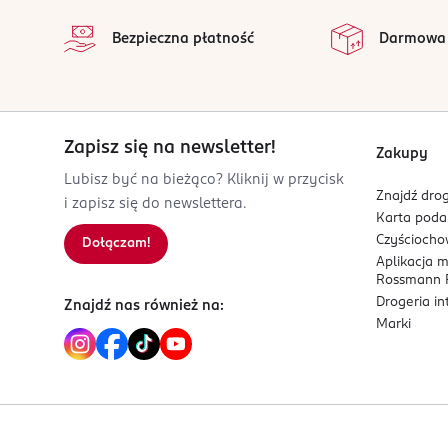
na 
Wszystkie op
Schwalbach am Taunus
Bezpieczna płatność
Darmowa
www.pg.com
801258825
DE-Niemcy
Kod EAN
Zapisz się na newsletter!
Zakupy
3 014260 214692
Lubisz być na bieżąco? Kliknij w przycisk
Znajdź drog
i zapisz się do newslettera.
Karta pod
Czyścioch
Dołączam!
Aplikacja 
Rossmann P
Drogeria i
Znajdź nas również na:
Marki