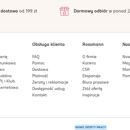
podstawie
inie są zweryfikowane zakupem.
2
 dostawa
od 199 zł
Darmowy odbiór
w ponad 2
1
Obsługa klienta
Rossmann
Nas
erię
FAQ
O firmie
No
arunkowa
Pomoc
Kariera
Me
owo
Dostawa
CSR
Mam
mobilna
Płatność
Ekspansja
Pom
L i Klub
Zwroty i reklamacje
Biuro prasowe
nternetowa
Dostępność usług
Złóż ofertę
Kontakt
Inspiracje
NOWE OFERTY PRACY