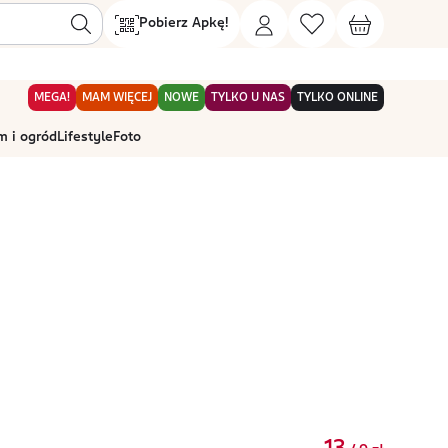
Pobierz Apkę!
MEGA!
MAM WIĘCEJ
NOWE
TYLKO U NAS
TYLKO ONLINE
 i ogród
Lifestyle
Foto