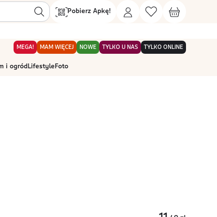
Pobierz Apkę!
MEGA!
MAM WIĘCEJ
NOWE
TYLKO U NAS
TYLKO ONLINE
 i ogród
Lifestyle
Foto