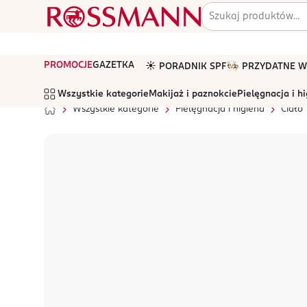
PROMOCJE
GAZETKA
☀️ PORADNIK SPF
🧑🏻‍🍳 PRZYDATNE
Wszystkie kategorie
Makijaż i paznokcie
Pielęgnacja i h
Wszystkie kategorie
Pielęgnacja i higiena
Ciało