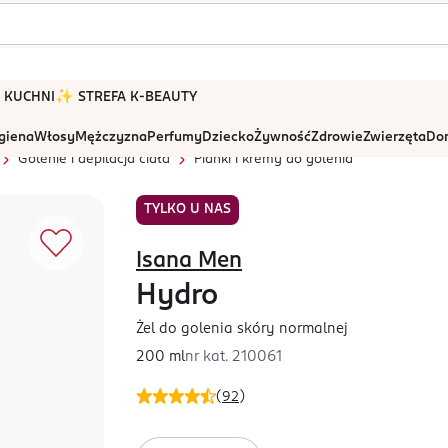
 W KUCHNI
✨ STREFA K-BEAUTY
igiena
Włosy
Mężczyzna
Perfumy
Dziecko
Żywność
Zdrowie
Zwierzęta
Dom
Golenie i depilacja ciała
Pianki i kremy do golenia
TYLKO U NAS
Isana Men
Hydro
Żel do golenia skóry normalnej
200 ml
nr kat.
210061
(
92
)