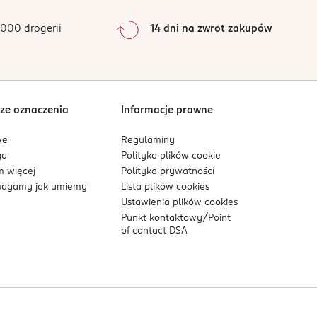
0
%
0
%
000 drogerii
14 dni na zwrot zakupów
0
%
Sortowanie wg
data: od najnowszej
ze oznaczenia
Informacje prawne
we
Regulaminy
ga
Polityka plików
cookie
 więcej
Polityka prywatności
agamy jak umiemy
Lista plików
cookies
Ustawienia plików
cookies
Punkt kontaktowy/
Point
of contact DSA