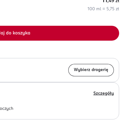
11
,49
zł
100 ml = 5,75 zł
aj do koszyka
Wybierz drogerię
Szczegóły
oczych