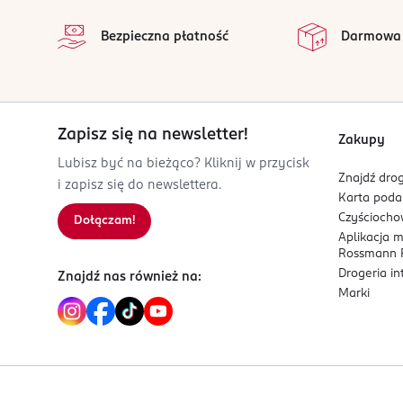
na 
OSOBA/PODMIOT ODPOWIEDZIALNY
Wszystkie op
Bezpieczna płatność
Darmowa
ROSSMANN SDP SP. z o.o.
św. Teresy 109
91-222 Łódź
Kod EAN
Zapisz się na newsletter!
4 047196 059517
Zakupy
Lubisz być na bieżąco? Kliknij w przycisk
Znajdź drog
i zapisz się do newslettera.
Karta pod
Czyścioch
Dołączam!
Aplikacja 
Rossmann P
Drogeria i
Znajdź nas również na:
Marki