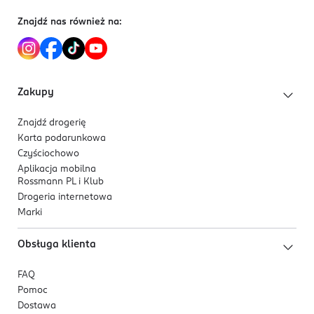
OSOBA/PODMIOT ODPOWIEDZIALNY
HELIANTHUS ANNUUS SEED OIL, CALENDULA
Znajdź nas również na:
Dirk Rossmann GmbH
OFFICINALIS FLOWER EXTRACT, TOCOPHEROL,
Isernhägener Straße 16
BISABOLOL, PARFUM, LINALOOL, BENZYL ALCOHOL,
30938
LIMONENE, CITRONELLOL, FARNESOL.
Burgwedel
Zakupy
product@rossmann.info
48426139700
Znajdź drogerię
DE-Niemcy
Karta podarunkowa
Czyściochowo
Kod EAN
Aplikacja mobilna
4 047196 067130
Rossmann PL i Klub
Drogeria internetowa
Marki
Obsługa klienta
FAQ
Pomoc
Dostawa