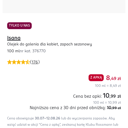
TYLKO U NAS
Isana
Olejek do golenia dla kobiet, zapach sezonowy
100 ml
nr kat.
376770
(
176
)
8
Z APKĄ
,49
zł
100 ml = 8,49 zł
10
Cena bez apki:
,99
zł
100 ml = 10,99 zł
Najniższa cena z 30 dni
przed obniżką:
10
,99
zł
Cena obowiązuje
30.07-12.08.26
lub do wyczerpania zapasów.
Aby
wziąć udział w akcji “Cena z apką”, zeskanuj kartę Klubu Rossmann lub