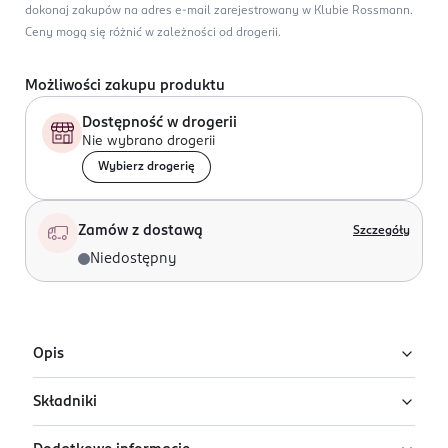
dokonaj zakupów na adres e-mail zarejestrowany w Klubie Rossmann.
Ceny mogą się różnić w zależności od drogerii.
Możliwości zakupu produktu
Dostępność w drogerii
Nie wybrano drogerii
Wybierz drogerię
Zamów z dostawą
Szczegóły
Niedostępny
Opis
Składniki
Uwaga: wysyłamy losowy wariant!
Produkt występuje w różnych wariantach i pakowany