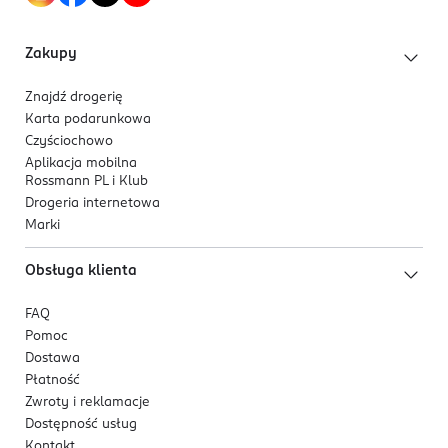
00494049090
Tolerancja dla skóry potwierdzona
DE-Niemcy
dermatologicznie wśród mężczyzn o wrażliwej
Zakupy
skórze
Kod EAN
4 005808 222742
Znajdź drogerię
Dla kogo jest ten produkt?
Karta podarunkowa
Czyściochowo
Produkt przeznaczony dla mężczyzn o
wrażliwej skórze
Aplikacja mobilna
twarzy
, którzy szukają łagodnej pianki do golenia,
Rossmann PL i Klub
zapewniającej maksymalny komfort i redukcję
Drogeria internetowa
podrażnień przy goleniu.
Marki
Obsługa klienta
FAQ
Pomoc
Dostawa
Płatność
Zwroty i reklamacje
Dostępność usług
Kontakt