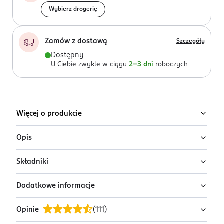
Wybierz drogerię
Zamów z dostawą
Szczegóły
Dostępny
U Ciebie zwykle w ciągu
2-3 dni
roboczych
Więcej o produkcie
Opis
NIVEA MEN Sensitive łagodząca
Składniki
pianka do golenia 200 ml
Dodatkowe informacje
Aqua, Isobutane, Glycerin, Triethanolamine, Laureth-23,
NIVEA MEN Sensitive łagodząca pianka do golenia to
Palmitic Acid, Stearic Acid, Chamomilla Recutita Flower
produkt do skóry wrażliwej, który chroni skórę twarzy
Opinie
(
111
)
Extract, Panthenol, Tocopheryl Acetate, Maltodextrin,
PRZYGOTOWANIE I STOSOWANIE
i przygotowuje ją do komfortowego golenia bez