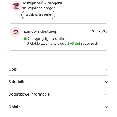
Dostępność w drogerii
Nie wybrano drogerii
Wybierz drogerię
Zamów z dostawą
Szczegóły
Dostępny tylko online
U Ciebie zwykle w ciągu
2-3 dni
roboczych
Opis
Składniki
Brokatowy olejek do ust Revolution Pout Lip Oil w
odcieniu Lychee Clear to połączenie intensywnej
Dodatkowe informacje
pielęgnacji z efektem lustrzanego blasku.
Ingredients: Hydrogenated Polyisobutene, Isononyl
Isononanoate, Polyisobutene, Tridecyl Trimellitate,
Formuła została wzbogacona o składniki, które
Opinie
Hydrogenated Styrene/Isoprene Copolymer,
PRZYGOTOWANIE I STOSOWANIE
odżywiają i nawilżają skórę, zapobiegając wysychaniu
Ethylene/Propylene/Styrene Copolymer, Parfum
Olejek Pout Lip Oil można stosować samodzielnie,