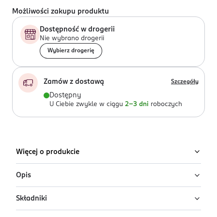
Możliwości zakupu produktu
Dostępność w drogerii
Nie wybrano drogerii
Wybierz drogerię
Zamów z dostawą
Szczegóły
Dostępny
U Ciebie zwykle w ciągu
2-3 dni
roboczych
Więcej o produkcie
Opis
Składniki
Im bardziej aktywne staje się Twoje dziecko, tym
ważniejsze jest zapewnienie mu elastycznych pieluszek,