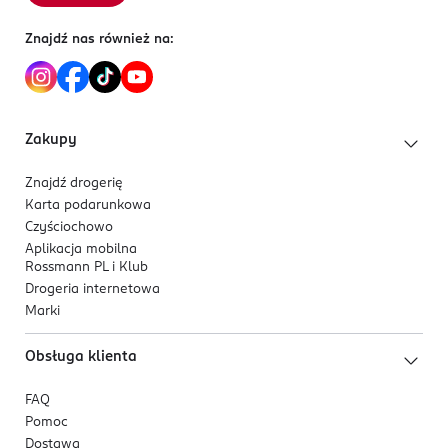
pierwszym miejscu: Pieluchomajtki Pampers Premium
Znajdź nas również na:
Care zostały przetestowane dermatologicznie i
zatwierdzone przez dermatologów z organizacji Skin
Health Alliance
Zakupy
Znajdź drogerię
Karta podarunkowa
Czyściochowo
Aplikacja mobilna
Rossmann PL i Klub
Drogeria internetowa
Marki
Obsługa klienta
FAQ
Pomoc
Dostawa