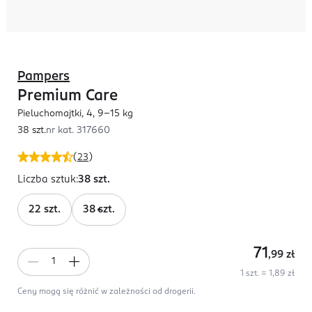
Pampers
Premium Care
Pieluchomajtki, 4, 9-15 kg
38 szt.
nr kat.
317660
(
23
)
Liczba sztuk
:
38 szt.
22 szt.
38 szt.
71
,99
zł
1 szt. = 1,89 zł
Ceny mogą się różnić w zależności od drogerii.