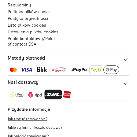
83., 2010
Regulaminy
Polityka plików
cookie
[2] Rekomendacje Polskiego Towarzystwa Ginekologów
Polityka prywatności
i Położników dotyczące suplementacji u kobiet
Lista plików
cookies
ciężarnych, 2020 r.;
Ustawienia plików
cookies
Punkt kontaktowy/
Point
of contact DSA
Metody płatności
Nasi dostawcy
Przydatne informacje
Jak złożyć zamówienie?
Jakie są formy i koszty dostawy?
Jak opłacić zamówienie?