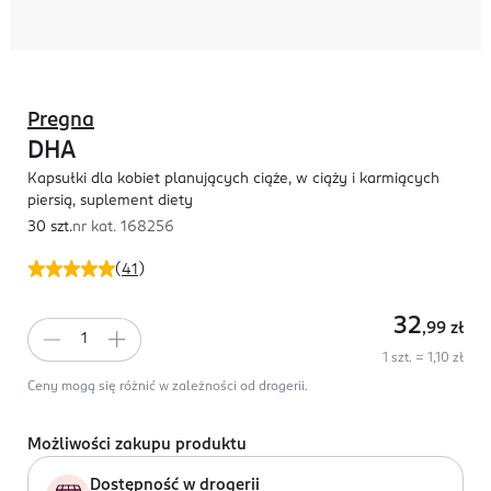
Pregna
DHA
Kapsułki dla kobiet planujących ciąże, w ciąży i karmiących
piersią, suplement diety
30 szt.
nr kat.
168256
(
41
)
32
,99
zł
1 szt. = 1,10 zł
Ceny mogą się różnić w zależności od drogerii.
Możliwości zakupu produktu
Dostępność w drogerii