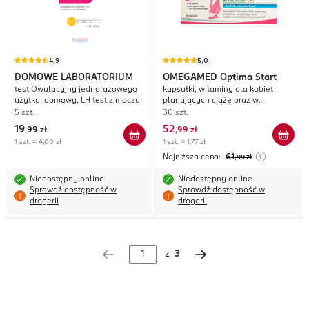
4,9
5,0
DOMOWE LABORATORIUM
OMEGAMED
Optima Start
test Owulacyjny jednorazowego
kapsułki, witaminy dla kobiet
użytku, domowy, LH test z moczu
planujących ciążę oraz w
pierwszych miesiącach ciąży ,
5 szt.
30 szt.
suplement diety
19
52
,
99 zł
,
99 zł
1 szt. = 4,00 zł
1 szt. = 1,77 zł
Najniższa cena:
61
,99
zł
Niedostępny online
Niedostępny online
Sprawdź dostępność w
Sprawdź dostępność w
drogerii
drogerii
z
3