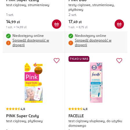
PINK
Super Czuły
PINK
Duo
test ciążowy, strumieniowy
testy ciążowe, strumieniowy,
płytkowy
1 szt.
2 szt.
14
17
,
99 zł
,
49 zł
1 szt. = 14,99 zł
1 szt. = 8,75 zł
Niedostępny online
Niedostępny online
Sprawdź dostępność w
Sprawdź dostępność w
drogerii
drogerii
TYLKO U NAS
4,8
4,8
PINK
Super Czuły
FACELLE
test ciążowy, płytkowy
test ciążowy słupkowy, do użytku
domowego