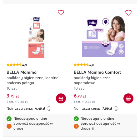
4,9
4,8
BELLA
Mamma
BELLA
Mamma Comfort
podkłady higieniczne, idealne
podkłady higieniczne,
podczas połogu
poporodowe
10 szt.
10 szt.
3
6
,
79 zł
,
79 zł
1 szt. = 0,38 zł
1 szt. = 0,68 zł
Najniższa cena:
4
Najniższa cena:
7
,49
zł
,99
zł
Niedostępny online
Niedostępny online
Sprawdź dostępność w
Sprawdź dostępność w
drogerii
drogerii