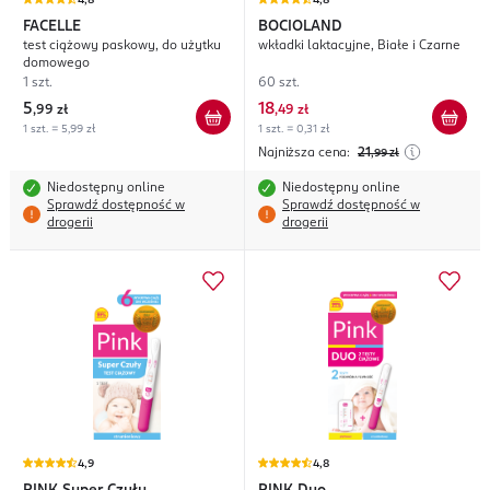
4,8
4,8
FACELLE
BOCIOLAND
test ciążowy paskowy, do użytku
wkładki laktacyjne, Białe i Czarne
domowego
1 szt.
60 szt.
5
18
,
99 zł
,
49 zł
1 szt. = 5,99 zł
1 szt. = 0,31 zł
Najniższa cena:
21
,99
zł
Niedostępny online
Niedostępny online
Sprawdź dostępność w
Sprawdź dostępność w
drogerii
drogerii
4,9
4,8