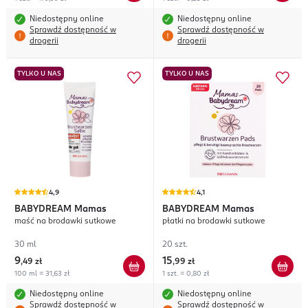
Niedostępny online
Niedostępny online
Sprawdź dostępność w
Sprawdź dostępność w
drogerii
drogerii
TYLKO U NAS
TYLKO U NAS
4,9
4,1
BABYDREAM
Mamas
BABYDREAM
Mamas
maść na brodawki sutkowe
płatki na brodawki sutkowe
30 ml
20 szt.
9
15
,
49 zł
,
99 zł
100 ml = 31,63 zł
1 szt. = 0,80 zł
Niedostępny online
Niedostępny online
Sprawdź dostępność w
Sprawdź dostępność w