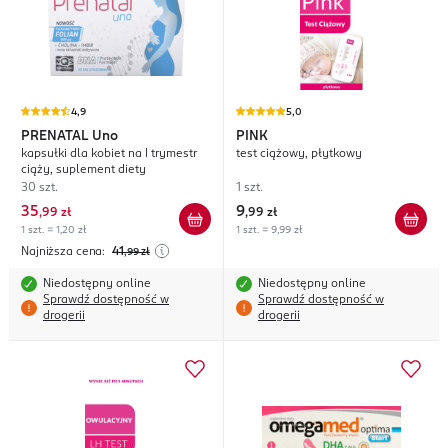
4,9
5,0
PRENATAL
Uno
PINK
kapsułki dla kobiet na I trymestr
test ciążowy, płytkowy
ciąży, suplement diety
30 szt.
1 szt.
35
9
,
99 zł
,
99 zł
1 szt. = 1,20 zł
1 szt. = 9,99 zł
Najniższa cena:
41
,99
zł
Niedostępny online
Niedostępny online
Sprawdź dostępność w
Sprawdź dostępność w
drogerii
drogerii