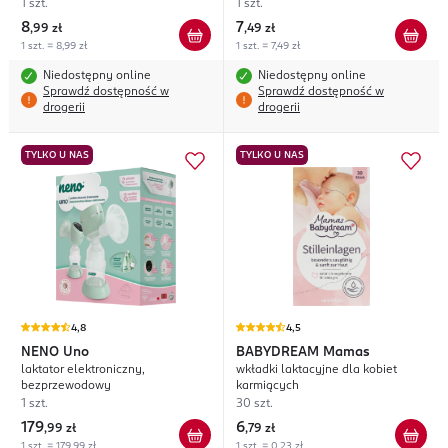
1 szt.
1 szt.
8
7
,
99 zł
,
49 zł
1 szt. = 8,99 zł
1 szt. = 7,49 zł
Niedostępny online
Niedostępny online
Sprawdź dostępność w
Sprawdź dostępność w
drogerii
drogerii
TYLKO U NAS
TYLKO U NAS
4,8
4,5
NENO
Uno
BABYDREAM
Mamas
laktator elektroniczny,
wkładki laktacyjne dla kobiet
bezprzewodowy
karmiących
1 szt.
30 szt.
179
6
,
99 zł
,
79 zł
1 szt. = 179,99 zł
1 szt. = 0,23 zł