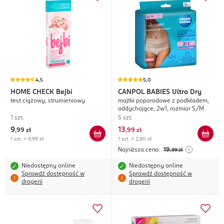
4,5
5,0
HOME CHECK
Bejbi
CANPOL BABIES
Ultra Dry
test ciążowy, strumieniowy
majtki poporodowe z podkładem,
oddychające, 2w1, rozmiar S/M
1 szt.
5 szt.
9
13
,
99 zł
,
99 zł
1 szt. = 9,99 zł
1 szt. = 2,80 zł
Najniższa cena:
19
,99
zł
Niedostępny online
Niedostępny online
Sprawdź dostępność w
Sprawdź dostępność w
drogerii
drogerii