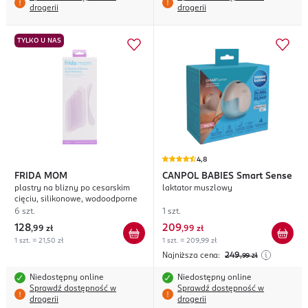
drogerii
drogerii
TYLKO U NAS
4,8
FRIDA MOM
CANPOL BABIES
Smart Sense
plastry na blizny po cesarskim
laktator muszlowy
cięciu, silikonowe, wodoodporne
6 szt.
1 szt.
128
209
,
99 zł
,
99 zł
1 szt. = 21,50 zł
1 szt. = 209,99 zł
Najniższa cena:
249
,99
zł
Niedostępny online
Niedostępny online
Sprawdź dostępność w
Sprawdź dostępność w
drogerii
drogerii