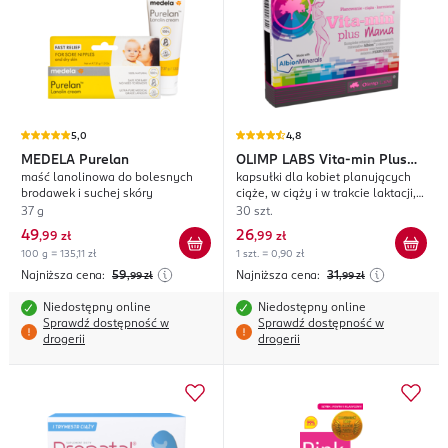
5,0
4,8
MEDELA
Purelan
OLIMP LABS
Vita-min Plus
maść lanolinowa do bolesnych
kapsułki dla kobiet planujących
Mama
brodawek i suchej skóry
ciąże, w ciąży i w trakcie laktacji,
suplement diety
37 g
30 szt.
49
26
,
99 zł
,
99 zł
100 g = 135,11 zł
1 szt. = 0,90 zł
Najniższa cena:
59
Najniższa cena:
31
,99
zł
,99
zł
Niedostępny online
Niedostępny online
Sprawdź dostępność w
Sprawdź dostępność w
drogerii
drogerii