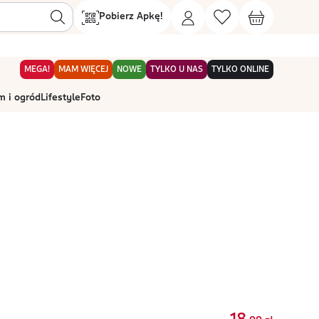
Pobierz Apkę!
MEGA!
MAM WIĘCEJ
NOWE
TYLKO U NAS
TYLKO ONLINE
 i ogród
Lifestyle
Foto