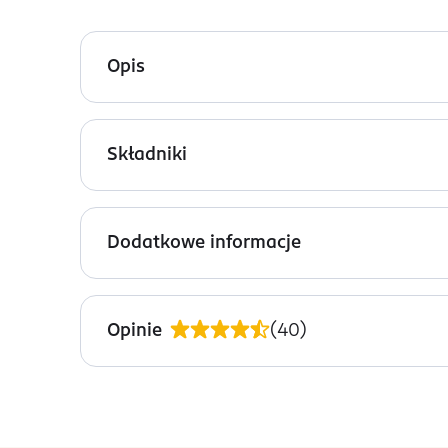
Opis
Nasze woreczki do przechowywania pokarmu Baby
umożliwia postawienie woreczków w pozycji pion
Składniki
polietylen, politereftalan etylenu (PET).
Dodatkowe informacje
PRZYGOTOWANIE I STOSOWANIE
Zastosowanie:
Przed użyciem woreczków należy do
Opinie
(
40
)
rozsuń oba boki, aby go otworzyć.
Ostrożnie przelej świeżo odciągnięte mleko do w