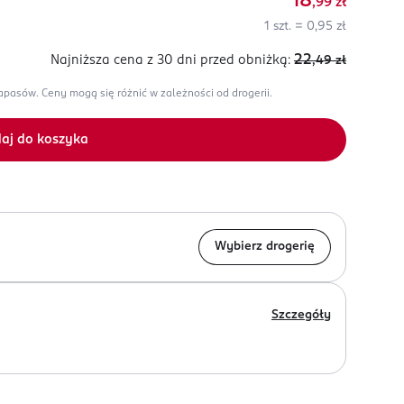
18
,99
zł
1 szt. = 0,95 zł
22
Najniższa cena z 30 dni
przed obniżką:
,49
zł
zapasów.
Ceny mogą się różnić w zależności od drogerii.
aj do koszyka
Wybierz drogerię
Szczegóły