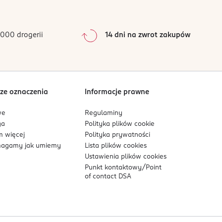
0
%
0
%
ko zwiększa objętość po zamrożeniu. Umieść
0
%
000 drogerii
14 dni na zwrot zakupów
ku, aż mleko zamarznie.
0
%
Sortowanie wg
data: od najnowszej
butelki do karmienia niemowląt.
ze oznaczenia
Informacje prawne
we
Regulaminy
ga
Polityka plików
cookie
 więcej
Polityka prywatności
agamy jak umiemy
Lista plików
cookies
Ustawienia plików
cookies
Punkt kontaktowy/
Point
of contact DSA
eży zutylizować woreczek.