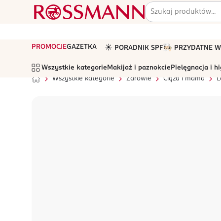
PROMOCJE
GAZETKA
☀️ PORADNIK SPF
🧑🏻‍🍳 PRZYDATNE
Wszystkie kategorie
Makijaż i paznokcie
Pielęgnacja i h
Wszystkie kategorie
Zdrowie
Ciąża i mama
L