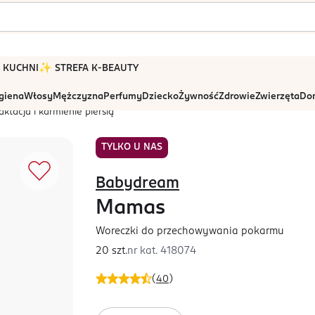
 W KUCHNI
✨ STREFA K-BEAUTY
igiena
Włosy
Mężczyzna
Perfumy
Dziecko
Żywność
Zdrowie
Zwierzęta
Dom
aktacja i karmienie piersią
TYLKO U NAS
Babydream
Mamas
Woreczki do przechowywania pokarmu
20 szt.
nr kat.
418074
(
40
)