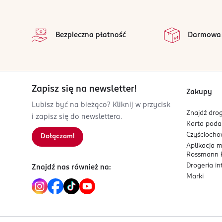
stopka
na 
Wszystkie op
Ostrożnie wyciśnij z woreczka jak najwięcej pow
Bezpieczna płatność
Darmowa
woreczek w pozycji pionowej w lodówce. Jeżeli z
Aby podać mleko, należy przeciąć dziobek wzdłuż 
Zapisz się na newsletter!
Zakupy
Lubisz być na bieżąco? Kliknij w przycisk
Znajdź drog
i zapisz się do newslettera.
Instrukcje dotyczące przechowywania:
Karta pod
Czyścioch
Dołączam!
W lodówce: 48 godzin
Aplikacja 
Rossmann P
W zamrażalniku: 4 miesiące
Drogeria i
Znajdź nas również na:
Marki
Mleko należy zużyć natychmiast po podgrzaniu. 