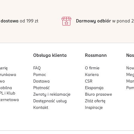
4
3
40 opinii
podstawie
inie są zweryfikowane zakupem.
ietrza i zamknij go szczelnie za pomocą podwójnego zgrzewu. Mle
2
 dostawa
od 199 zł
Darmowy odbiór
w ponad 2
amrażasz mleko, umieść woreczek w pozycji poziomej w zamrażalni
1
przerywanej linii i ostrożnie przelać mleko do wysterylizowanej 
Obsługa klienta
Rossmann
Nas
erię
FAQ
O firmie
No
arunkowa
Pomoc
Kariera
Me
owo
Dostawa
CSR
Mam
mobilna
Płatność
Ekspansja
Pom
L i Klub
Zwroty i reklamacje
Biuro prasowe
nternetowa
Dostępność usług
Złóż ofertę
Kontakt
Inspiracje
Po karmieniu należy wylać niewykorzystane mleko. Po użyciu nal