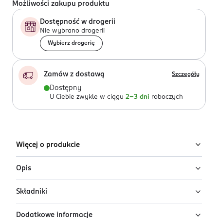
Możliwości zakupu produktu
Dostępność w drogerii
Nie wybrano drogerii
Wybierz drogerię
Zamów z dostawą
Szczegóły
Dostępny
U Ciebie zwykle w ciągu
2-3 dni
roboczych
Więcej o produkcie
Opis
Składniki
Hydrożelowe płatki pod oczy.
Skóra zmęczona po ciężkiej nocy? A może potrzebuje
Dodatkowe informacje
Ingredients: : AQUA, HYDROLYZED SOY PROTEIN, NIACIN,