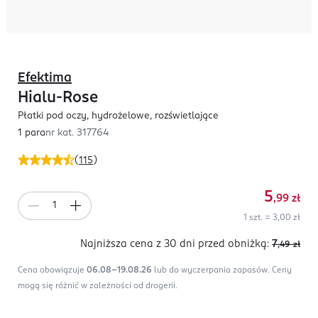
Efektima
Hialu-Rose
Płatki pod oczy, hydrożelowe, rozświetlające
1 para
nr kat.
317764
(
115
)
5
,99
zł
1 szt. = 3,00 zł
Najniższa cena z 30 dni
przed obniżką:
7
,49
zł
Cena obowiązuje
06.08-19.08.26
lub do wyczerpania zapasów.
Ceny
mogą się różnić w zależności od drogerii.