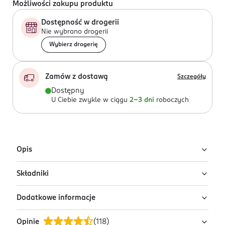
Możliwości zakupu produktu
Dostępność w drogerii
Nie wybrano drogerii
Wybierz drogerię
Zamów z dostawą
Szczegóły
Dostępny
U Ciebie zwykle w ciągu
2-3 dni
roboczych
Opis
Składniki
Efektima The Best Of to zestaw zawierający pięć
rodzajów hydrożelowych płatków pod oczy, które
Dodatkowe informacje
pielęgnują i odżywiają delikatną skórę w okolicach
Coffee & Peptides: Aqua, Glycerin, Chondrus Crispus
oczu.
Powder, Caffeine, Niacinamide, Hydrolyzed Silk, Soluble
Opinie
(
118
)
Collagen Crosspolymer, Hyaluronic Acid, Ceramide NP,
PRZYGOTOWANIE I STOSOWANIE