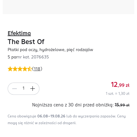
Efektima
The Best Of
Płatki pod oczy, hydrożelowe, pięć rodzajów
5 par
nr kat.
2076635
(
118
)
12
,99
zł
1 szt. = 1,30 zł
Najniższa cena z 30 dni
przed obniżką:
15
,99
zł
Cena obowiązuje
06.08-19.08.26
lub do wyczerpania zapasów.
Ceny
mogą się różnić w zależności od drogerii.