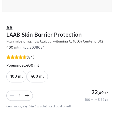
AA
LAAB Skin Barrier Protection
Płyn micelarny, nawilżający, witamina C, 100% Centella B12
400 ml
nr kat.
2038054
(
84
)
Pojemność
:
400 ml
100 ml
400 ml
22
,49
zł
100 ml = 5,62 zł
Ceny mogą się różnić w zależności od drogerii.