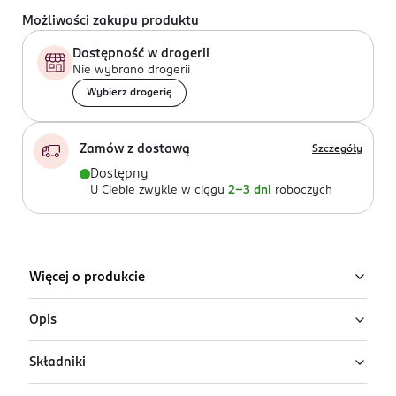
Możliwości zakupu produktu
Dostępność w drogerii
Nie wybrano drogerii
Wybierz drogerię
Zamów z dostawą
Szczegóły
Dostępny
U Ciebie zwykle w ciągu
2-3 dni
roboczych
Więcej o produkcie
Opis
Składniki
Nawilżający płyn micelarny AA LAAB
Centella B12 Skin Barrier Protection