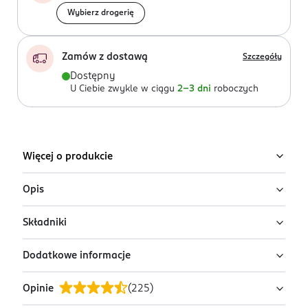
Wybierz drogerię
Zamów z dostawą
Szczegóły
Dostępny
U Ciebie zwykle w ciągu
2-3 dni
roboczych
Więcej o produkcie
Opis
Składniki
Odświeżająco-łagodzący aloesowy płyn micelarny 3 w
1 Eveline Cosmetics, opracowany w celu
Dodatkowe informacje
minimalizowania ryzyka alergii usuwa nawet
Ingredients: : AQUA, PEG-6 CAPRYLIC/CAPRIC
wodoodporny makijaż, łagodzi podrażnienia,
GLYCERIDES, PROPANEDIOL, ALOE BARBADENSIS LEAF
Opinie
(
225
)
intensywnie nawilża i regeneruje.
JUICE, PANTHENOL, XYLITYLGLUCOSIDE,
PRZYGOTOWANIE I STOSOWANIE