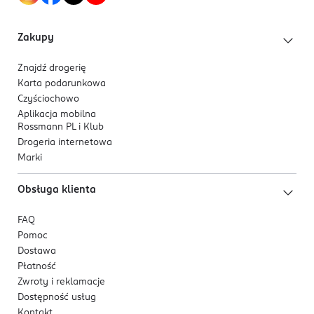
miękkość, elastyczność i chroni przed utratą wody.
•Prowitamina B5 – działa kojąco, wspomaga
Zakupy
regenerację naskórka i głęboko nawilża.
Znajdź drogerię
Karta podarunkowa
Czyściochowo
Produkt testowany dermatologicznie.
Aplikacja mobilna
Rossmann PL i Klub
Formuła stworzona pod kontrolą dermatologa:
Drogeria internetowa
•bez alkoholu,
Marki
•o fizjologicznym pH.
Obsługa klienta
FAQ
Pomoc
* Badanie na wybranej grupie osób przez 2 tygodnie.
Dostawa
Płatność
Zwroty i reklamacje
Dostępność usług
Kontakt