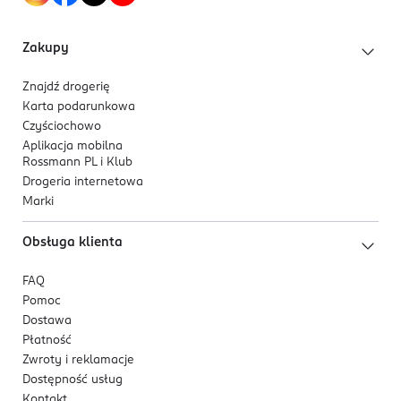
0% pozostałości makijażu i zanieczyszczeń.
Perfekcyjnie czysta i odświeżona skóra.
Zakupy
Głębokie nawilżenie i wygładzenie cery.
Znajdź drogerię
Produkt testowany dermatologicznie.
Karta podarunkowa
Czyściochowo
*test samooceny na wybranej grupie kobiet.
Aplikacja mobilna
Rossmann PL i Klub
Drogeria internetowa
Marki
Obsługa klienta
FAQ
Pomoc
Dostawa
Płatność
Zwroty i reklamacje
Dostępność usług
Kontakt