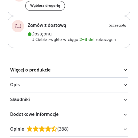
Wybierz drogerię
Zamów z dostawą
Szczegóły
Dostępny
U Ciebie zwykle w ciągu
2-3 dni
roboczych
Więcej o produkcie
Opis
Składniki
Profesjonalny płyn micelarny stworzony został
specjalnie z myślą o skutecznym i błyskawicznym
Dodatkowe informacje
usuwaniu długotrwałego oraz wodoodpornego
Ingredients:
Aqua, Olive Oil PEG-7, Caprylyl/Capryl
makijażu twarzy, oczu i ust. Zaawansowana formuła
Glucoside, Isopentyldiol, Propanediol, Sodium Methyl
Opinie
(
388
)
3w1 aktywnie nawilża i pielęgnuje cerę oraz chroni
Oleyl Taurate, Decyl Glucoside, Sodium
PRZYGOTOWANIE I STOSOWANIE