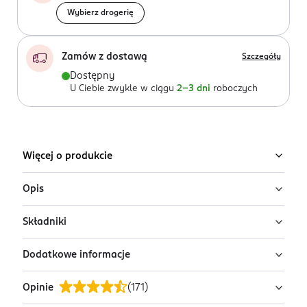
Wybierz drogerię
Zamów z dostawą
Szczegóły
Dostępny
U Ciebie zwykle w ciągu
2-3 dni
roboczych
Więcej o produkcie
Opis
Składniki
Ekskluzywna formuła luksusowego
przeciwzmarszczkowego płynu micelarnego łączy
Dodatkowe informacje
zaawansowane właściwości oczyszczające z
Ingredients: : AQUA, PEG-6 CAPRYLIC/CAPRIC
intensywną pielęgnacją Anti-Age dla skóry dojrzałej.
GLYCERIDES, PROPANEDIOL, TETRASODIUM GLUTAMATE
Opinie
(
171
)
DIACETATE, ARGAN OIL POLYGLYCERYL-6 ESTERS,
PRZYGOTOWANIE I STOSOWANIE
Doskonale usuwa nawet wodoodporny makijaż twarzy,