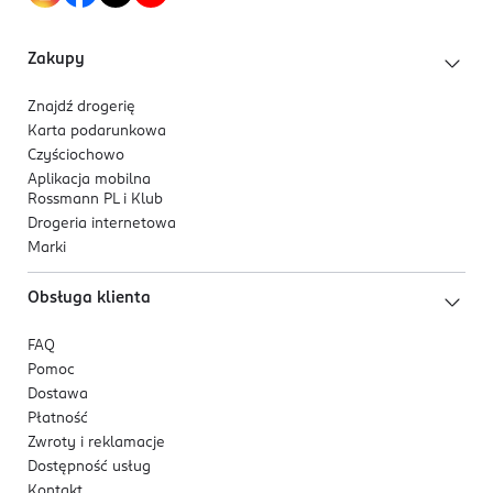
- po 3 dniach - wygładzenie skóry, wyrównanie
Zakupy
kolorytu.
- po 14 dniach - intensywna regeneracja i ujędrnienie.
Znajdź drogerię
Karta podarunkowa
* Badanie na wybranej grupie osób przez 2 tygodnie.
Czyściochowo
Aplikacja mobilna
Produkt testowany dermatologicznie.
Rossmann PL i Klub
Drogeria internetowa
Marki
Obsługa klienta
FAQ
Pomoc
Dostawa
Płatność
Zwroty i reklamacje
Dostępność usług
Kontakt