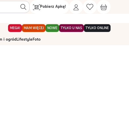
Pobierz Apkę!
MEGA!
MAM WIĘCEJ
NOWE
TYLKO U NAS
TYLKO ONLINE
 i ogród
Lifestyle
Foto