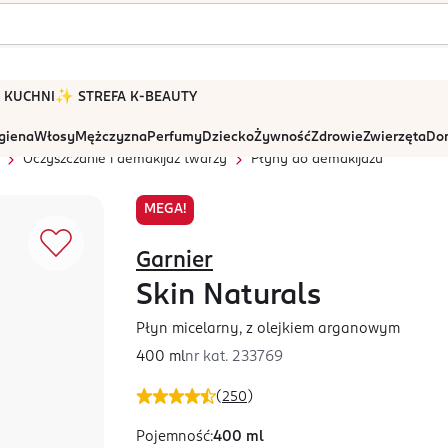
 W KUCHNI
✨ STREFA K-BEAUTY
igiena
Włosy
Mężczyzna
Perfumy
Dziecko
Żywność
Zdrowie
Zwierzęta
Dom
Oczyszczanie i demakijaż twarzy
Płyny do demakijażu
MEGA!
Garnier
Skin Naturals
Płyn micelarny, z olejkiem arganowym
400 ml
nr kat.
233769
(
250
)
Pojemność
:
400 ml