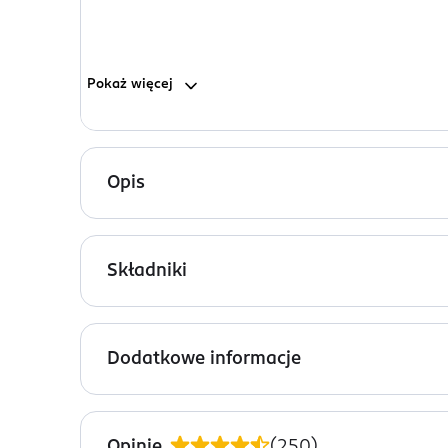
Pokaż
więcej
Opis
Jeśli szukasz wyjątkowo skutecznego, szybkiego 
zmywa nawet długotrwały i wodoodporny makijaż 
Składniki
Jak działa? Formuła wzbogacona jest w:
2050519 10 - ingredients: Aqua / Water, Cyclope
*Micele - niewidoczne składniki oczyszczające, k
Disodium EDTA, Decyl Glucoside, Polyaminopropyl B
Dodatkowe informacje
Methoxydibenzoylmethane, Pentaerythrityl Tetra-D
*Niezwykle skuteczne olejki do demakijażu, zmie
60725 / Violet 2, Tocopherol, Parfum / Fragrance 
PRZYGOTOWANIE I STOSOWANIE
Dzięki optymalnej tolerancji hipoalergiczna form
Jak stosować? Delikatnie wstrząśnij. Nałóż na twa
Opinie
(
250
)