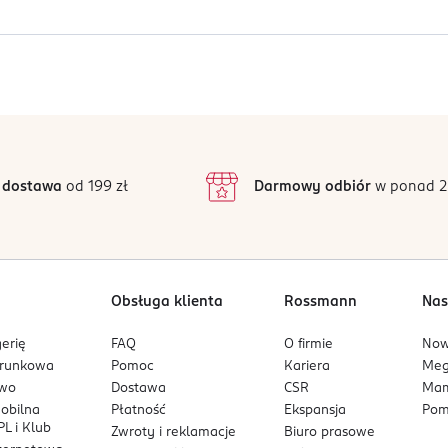
ości przy używaniu tego produktu w normalnych lub racjonalni
Jak działają opinie?
5
4,9
/5
4
3
250 opinii
odstawie
inie są zweryfikowane zakupem.
2
 dostawa
od 199 zł
Darmowy odbiór
w ponad 2
1
Obsługa klienta
Rossmann
Nas
erię
FAQ
O firmie
No
arunkowa
Pomoc
Kariera
Me
owo
Dostawa
CSR
Mam
mobilna
Płatność
Ekspansja
Pom
L i Klub
Zwroty i reklamacje
Biuro prasowe