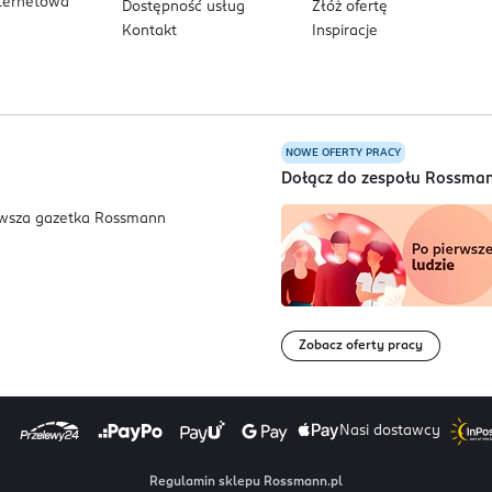
nternetowa
Dostępność usług
Złóż ofertę
Kontakt
Inspiracje
NOWE OFERTY PRACY
a
Dołącz do zespołu Rossma
Zobacz oferty pracy
Nasi dostawcy
Regulamin sklepu Rossmann.pl