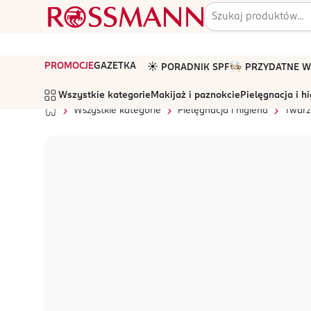
PROMOCJE
GAZETKA
☀️ PORADNIK SPF
🧑🏻‍🍳 PRZYDATNE
Wszystkie kategorie
Makijaż i paznokcie
Pielęgnacja i h
Wszystkie kategorie
Pielęgnacja i higiena
Twarz