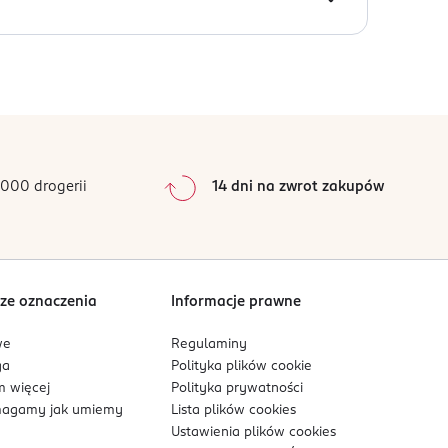
e przewidywalnych warunkach użytkowania.
0
%
0
%
0
%
0
%
000 drogerii
14 dni na zwrot zakupów
0
%
Sortowanie wg
data: od najnowszej
ze oznaczenia
Informacje prawne
we
Regulaminy
ga
Polityka plików
cookie
 więcej
Polityka prywatności
agamy jak umiemy
Lista plików
cookies
Ustawienia plików
cookies