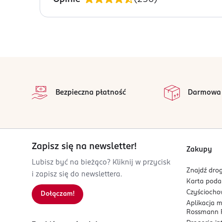
OSTRZEŻENIA DOTYCZĄCE BEZPIECZEŃSTWA
Nie są wymagane żadne specjalne środki ostrożn
PRODUCENT/PODMIOT ODPOWIEDZIALNY
L’ORÉAL PARIS
stopka
Rue Royale 14
na p
75008
Wszystkie op
Bezpieczna płatność
Darmowa
Paryż
serwis.konsumencki@loreal.com
226760100
FR-Francja
Zapisz się na newsletter!
Kod EAN
Zakupy
3 600541 744561
Lubisz być na bieżąco? Kliknij w przycisk
Znajdź drog
i zapisz się do newslettera.
Karta pod
Czyścioch
Dołączam!
Aplikacja 
Rossmann P