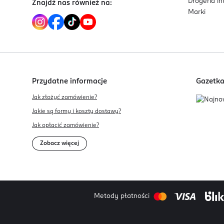
Drogeria i
Znajdź nas również na:
Marki
Przydatne informacje
Gazetk
Jak złożyć zamówienie?
Jakie są formy i koszty dostawy?
Jak opłacić zamówienie?
Zobacz więcej
Metody płatności