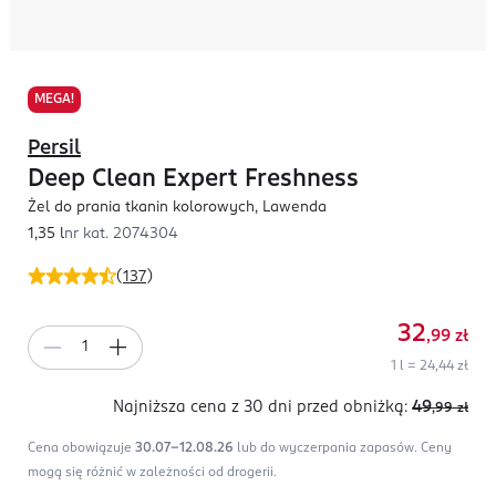
MEGA!
Persil
Deep Clean Expert Freshness
Żel do prania tkanin kolorowych, Lawenda
1,35 l
nr kat.
2074304
(
137
)
32
,99
zł
1 l = 24,44 zł
Najniższa cena z 30 dni
przed obniżką:
49
,99
zł
Cena obowiązuje
30.07-12.08.26
lub do wyczerpania zapasów.
Ceny
mogą się różnić w zależności od drogerii.