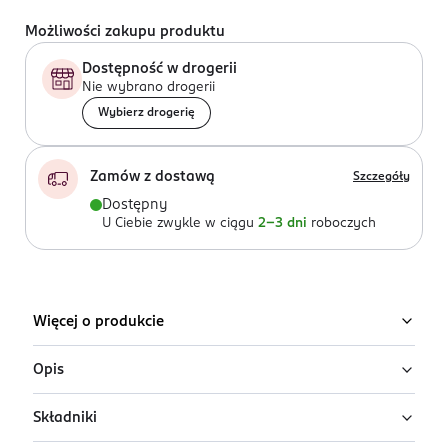
Możliwości zakupu produktu
Dostępność w drogerii
Nie wybrano drogerii
Wybierz drogerię
Zamów z dostawą
Szczegóły
Dostępny
U Ciebie zwykle w ciągu
2-3 dni
roboczych
Więcej o produkcie
Opis
Składniki
Żel do prania tkanin kolorowych Persil Expert Freshness
o zapachu lawendy zapewnia skuteczne pranie, ale