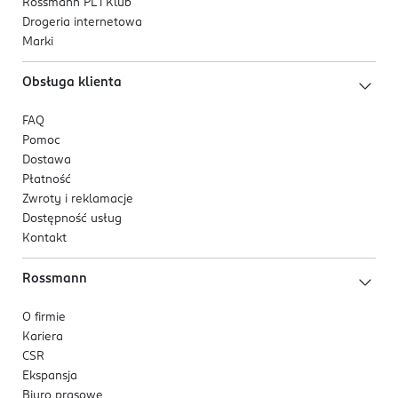
Rossmann PL i Klub
rodzaju skóry.
Drogeria internetowa
Marki
Obsługa klienta
1. Test: 169 kobiet po 4 tygodniach stosowania.
2. Test: 171 kobiet po tygodniu stosowania.
FAQ
Pomoc
3 Test: 172 kobiet po minimum 30 minutowym wysiłku
Dostawa
fizycznym.
Płatność
Zwroty i reklamacje
Dostępność usług
Kontakt
Rossmann
O firmie
Kariera
CSR
Ekspansja
Biuro prasowe