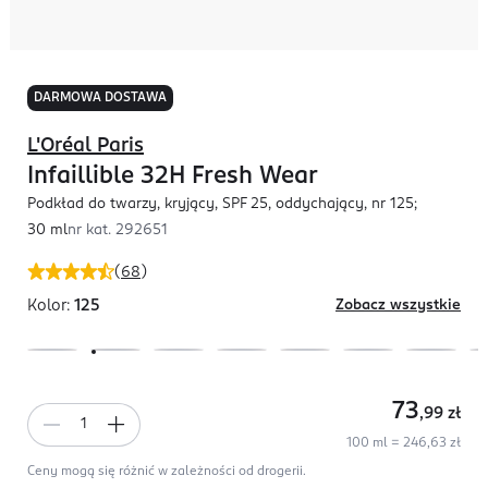
DARMOWA DOSTAWA
L'Oréal Paris
Infaillible 32H Fresh Wear
Podkład do twarzy, kryjący, SPF 25, oddychający, nr 125;
30 ml
nr kat.
292651
(
68
)
Kolor:
125
Zobacz wszystkie
73
,99
zł
100 ml = 246,63 zł
Ceny mogą się różnić w zależności od drogerii.