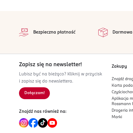
OSOBA/PODMIOT ODPOWIEDZIALNY
Wibo Adamczak sp. k.
stopka
ul. Kościerska 11
na 
83-300 Kartuzy
Wszystkie op
Bezpieczna płatność
Darmowa
Kod EAN
5 901801 644101
Zapisz się na newsletter!
Zakupy
Lubisz być na bieżąco? Kliknij w przycisk
Znajdź drog
i zapisz się do newslettera.
Karta pod
Czyścioch
Dołączam!
Aplikacja 
Rossmann P
Drogeria i
Znajdź nas również na:
Marki