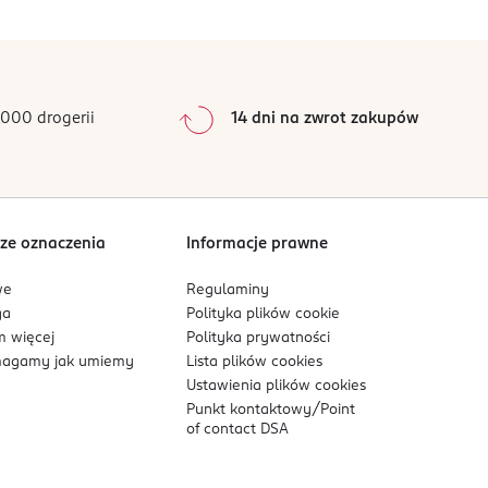
0
%
0
%
0
%
0
%
000 drogerii
14 dni na zwrot zakupów
0
%
Sortowanie wg
data: od najnowszej
ze oznaczenia
Informacje prawne
we
Regulaminy
ga
Polityka plików
cookie
 więcej
Polityka prywatności
agamy jak umiemy
Lista plików
cookies
Ustawienia plików
cookies
Punkt kontaktowy/
Point
of contact DSA