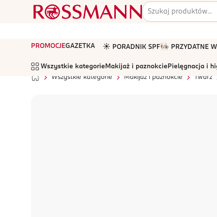
PROMOCJE
GAZETKA
☀️ PORADNIK SPF
🧑🏻‍🍳 PRZYDATNE
Wszystkie kategorie
Makijaż i paznokcie
Pielęgnacja i h
Wszystkie kategorie
Makijaż i paznokcie
Twarz