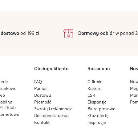
5
4,9
/5
4
3
26 opinii
podstawie
inie są zweryfikowane zakupem.
2
 dostawa
od 199 zł
Darmowy odbiór
w ponad 2
1
Obsługa klienta
Rossmann
Nas
erię
FAQ
O firmie
No
arunkowa
Pomoc
Kariera
Me
owo
Dostawa
CSR
Mam
mobilna
Płatność
Ekspansja
Pom
L i Klub
Zwroty i reklamacje
Biuro prasowe
nternetowa
Dostępność usług
Złóż ofertę
Kontakt
Inspiracje