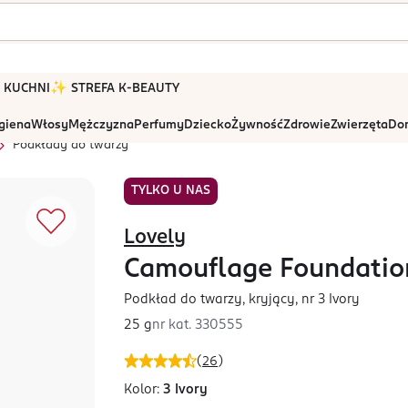
 W KUCHNI
✨ STREFA K-BEAUTY
igiena
Włosy
Mężczyzna
Perfumy
Dziecko
Żywność
Zdrowie
Zwierzęta
Dom
Podkłady do twarzy
TYLKO U NAS
Lovely
Camouflage Foundatio
Podkład do twarzy, kryjący, nr 3 Ivory
25 g
nr kat.
330555
(
26
)
Kolor:
3 Ivory