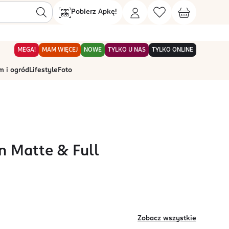
Pobierz Apkę!
MEGA!
MAM WIĘCEJ
NOWE
TYLKO U NAS
TYLKO ONLINE
 i ogród
Lifestyle
Foto
n Matte & Full
Zobacz wszystkie