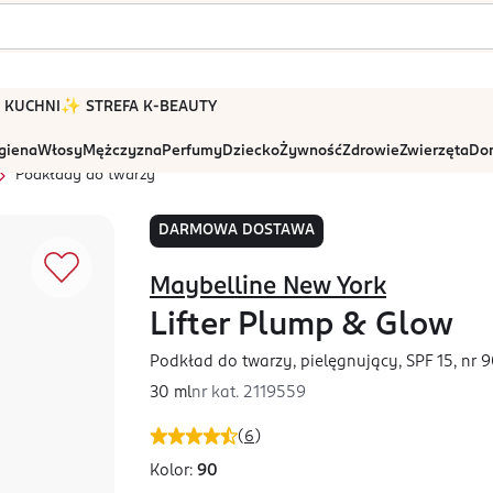
 W KUCHNI
✨ STREFA K-BEAUTY
igiena
Włosy
Mężczyzna
Perfumy
Dziecko
Żywność
Zdrowie
Zwierzęta
Dom
Podkłady do twarzy
DARMOWA DOSTAWA
Maybelline New York
Lifter Plump & Glow
Podkład do twarzy, pielęgnujący, SPF 15, nr 
30 ml
nr kat.
2119559
(
6
)
Kolor:
90