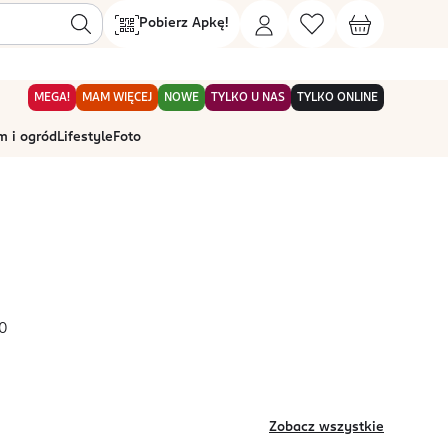
Pobierz Apkę!
MEGA!
MAM WIĘCEJ
NOWE
TYLKO U NAS
TYLKO ONLINE
 i ogród
Lifestyle
Foto
90
Zobacz wszystkie