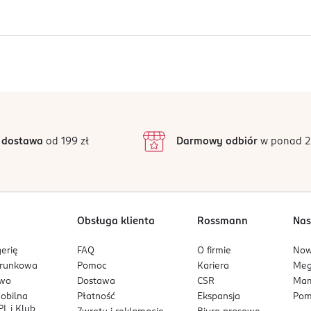
jący się przez cały dzień.
wia jędrność skóry.
Jak działają opinie?
5
4,8
ących.
/5
4
y.
3
6 opinii
 podstawie
t glow.
inie są zweryfikowane zakupem.
2
 dostawa
od 199 zł
Darmowy odbiór
w ponad 2
1
Obsługa klienta
Rossmann
Nas
erię
FAQ
O firmie
No
arunkowa
Pomoc
Kariera
Me
owo
Dostawa
CSR
Mam
mobilna
Płatność
Ekspansja
Pom
L i Klub