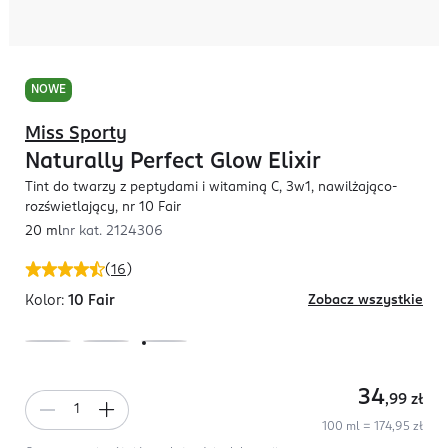
NOWE
Miss Sporty
Naturally Perfect Glow Elixir
Tint do twarzy z peptydami i witaminą C, 3w1, nawilżająco-
rozświetlający, nr 10 Fair
20 ml
nr kat.
2124306
(
16
)
Kolor:
10 Fair
Zobacz wszystkie
34
,99
zł
100 ml = 174,95 zł