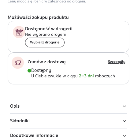
Ceny mogą się różnić w zależności od drogerii.
Możliwości zakupu produktu
Dostępność w drogerii
Nie wybrano drogerii
Wybierz drogerię
Zamów z dostawą
Szczegóły
Dostępny
U Ciebie zwykle w ciągu
2-3 dni
roboczych
Opis
Składniki
Glow Elixir 3w1 Miss Sporty w odcieniu Fair
Wielofunkcyjny kosmetyk do twarzy, który łączy w
Dodatkowe informacje