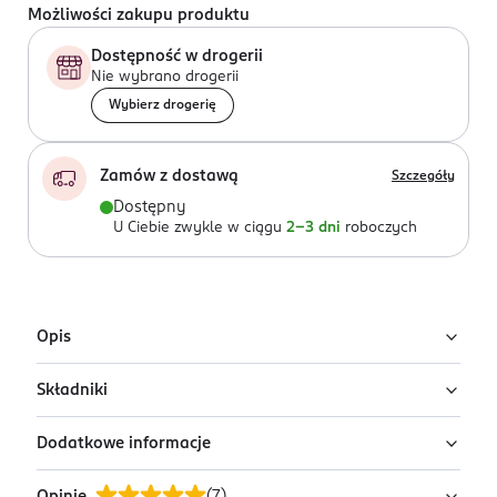
Możliwości zakupu produktu
Dostępność w drogerii
Nie wybrano drogerii
Wybierz drogerię
Zamów z dostawą
Szczegóły
Dostępny
U Ciebie zwykle w ciągu
2-3 dni
roboczych
Opis
Składniki
Podkład matujący Rimmel Kind & Free Blur It Out to
lekka formuła, która koi skórę i pomaga zmniejszyć
Dodatkowe informacje
widoczność porów oraz niedoskonałości.
Ingredients: Aqua/Water/Eau, Dimethicone, Zinc Oxide,
Caprylyl Methicone, Glycerin, Silica, Isododecane, Cetyl
Kosmetyk został opracowany z myślą o cerze