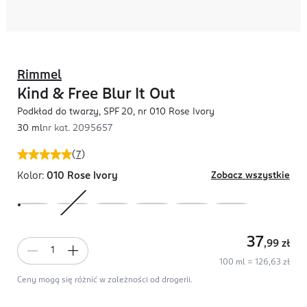
Rimmel
Kind & Free Blur It Out
Podkład do twarzy, SPF 20, nr 010 Rose Ivory
30 ml
nr kat.
2095657
(
7
)
Kolor:
010 Rose Ivory
Zobacz wszystkie
37
,99
zł
100 ml = 126,63 zł
Ceny mogą się różnić w zależności od drogerii.