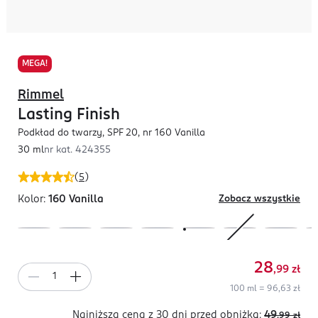
MEGA!
Rimmel
Lasting Finish
Podkład do twarzy, SPF 20, nr 160 Vanilla
30 ml
nr kat.
424355
(
5
)
Kolor:
160 Vanilla
Zobacz wszystkie
28
,99
zł
100 ml = 96,63 zł
Najniższa cena z 30 dni
przed obniżką:
49
,99
zł