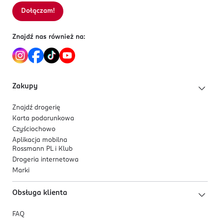
Contenir/+/-: Iron Oxides (CI 77491, CI 77492, CI 77499),
Ma płynną konsystencję, jest wodoodporny oraz
Dołączam!
Sortowanie wg
data: od najnowszej
Titanium Dioxide (CI 77891)]
nie osadza się w załamaniach skóry ani nie
rozmazuje – nawet podczas snu
Znajdź nas również na:
* efekt mierzony w porównaniu z rezultatami
zapewnianymi przez trwałe podkłady trzech czołowych
marek na rynku brytyjskim
Zakupy
Znajdź drogerię
Karta podarunkowa
Czyściochowo
Aplikacja mobilna
Rossmann PL i Klub
Drogeria internetowa
Marki
Obsługa klienta
FAQ