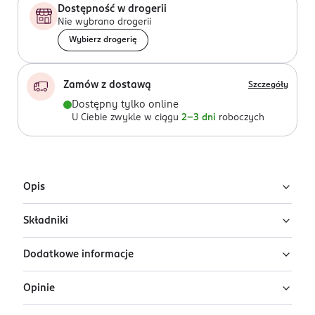
Dostępność w drogerii
Nie wybrano drogerii
Wybierz drogerię
Zamów z dostawą
Szczegóły
Dostępny tylko online
U Ciebie zwykle w ciągu
2-3 dni
roboczych
Opis
Składniki
Kryjący podkład do twarzy TIRTIR Mask Fit All Cover
Cushion w odcieniu 31N French Beige. Zapewnia
Dodatkowe informacje
długotrwałe nawilżenie i matowe wykończenie
Ingredients: : AQUA, CYCLOPENTASILOXANE, TITANIUM
makijażu.
DIOXIDE, DICAPRYLYL CARBONATE, DIPROPYLENE
Opinie
GLYCOL, BUTYLENE GLYCOL, DIPHENYLSILOXY PHENYL
PRZYGOTOWANIE I STOSOWANIE
Lekka, oddychająca formuła daje możliwość
TRIMETHICONE, CI 77492, METHYL TRIMETHICONE,
Po oczyszczeniu skóry delikatnie nałożyć odpowiednią