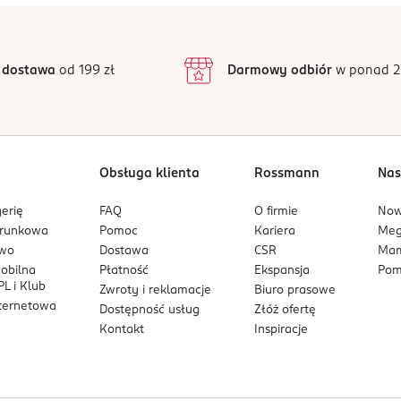
 dostawa
od 199 zł
Darmowy odbiór
w ponad 2
Obsługa klienta
Rossmann
Nas
erię
FAQ
O firmie
No
arunkowa
Pomoc
Kariera
Me
owo
Dostawa
CSR
Mam
mobilna
Płatność
Ekspansja
Pom
L i Klub
Zwroty i reklamacje
Biuro prasowe
nternetowa
Dostępność usług
Złóż ofertę
Kontakt
Inspiracje