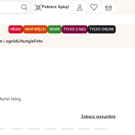
Pobierz Apkę!
MEGA!
MAM WIĘCEJ
NOWE
TYLKO U NAS
TYLKO ONLINE
 i ogród
Lifestyle
Foto
tural Ivory
Zobacz wszystkie