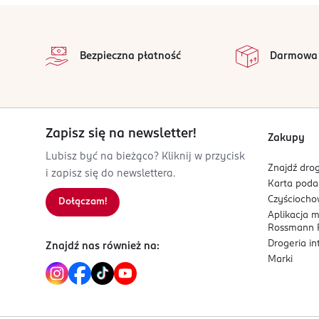
OSOBA/PODMIOT ODPOWIEDZIALNY
stopka
Liwela GmbH
Hansastr. 49
Bezpieczna płatność
Darmowa
81373 München
Kod EAN
8 809928 136578
Zapisz się na newsletter!
Zakupy
Lubisz być na bieżąco? Kliknij w przycisk
Znajdź drog
i zapisz się do newslettera.
Karta pod
Czyścioch
Dołączam!
Aplikacja 
Rossmann P
Drogeria i
Znajdź nas również na:
Marki