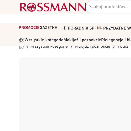
PROMOCJE
GAZETKA
☀️ PORADNIK SPF
🧑🏻‍🍳 PRZYDATNE
Wszystkie kategorie
Makijaż i paznokcie
Pielęgnacja i h
Wszystkie kategorie
Makijaż i paznokcie
Twarz