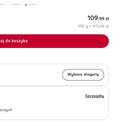
109
,99
zł
100 g = 611,06 zł
aj do koszyka
Wybierz drogerię
Szczegóły
oczych