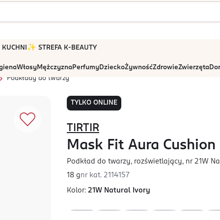
 W KUCHNI
✨ STREFA K-BEAUTY
igiena
Włosy
Mężczyzna
Perfumy
Dziecko
Żywność
Zdrowie
Zwierzęta
Dom
Podkłady do twarzy
TYLKO ONLINE
TIRTIR
Mask Fit Aura Cushion
Podkład do twarzy, rozświetlający, nr 21W Na
18 g
nr kat.
2114157
Kolor:
21W Natural Ivory