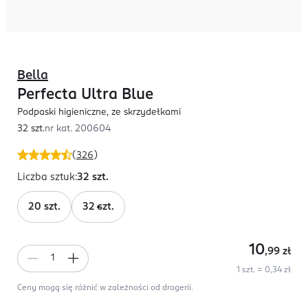
Bella
Perfecta Ultra Blue
Podpaski higieniczne, ze skrzydełkami
32 szt.
nr kat.
200604
(
326
)
Liczba sztuk
:
32 szt.
20 szt.
32 szt.
10
,99
zł
1 szt. = 0,34 zł
Ceny mogą się różnić w zależności od drogerii.