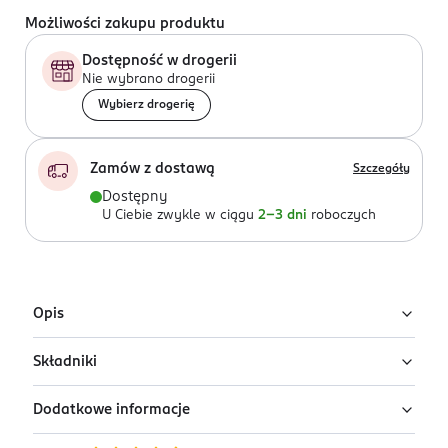
Możliwości zakupu produktu
Dostępność w drogerii
Nie wybrano drogerii
Wybierz drogerię
Zamów z dostawą
Szczegóły
Dostępny
U Ciebie zwykle w ciągu
2-3 dni
roboczych
Opis
Składniki
To nie jest zwykła paczka prezerwatyw. To najnowsza
technologia, która umożliwia wyjątkowo intymne
Dodatkowe informacje
doznania seksualne. Materiał SKYNFEEL® jest tak
Syntetyczny poliizopren
delikatny i wygodny, że zapewnia prawdziwie