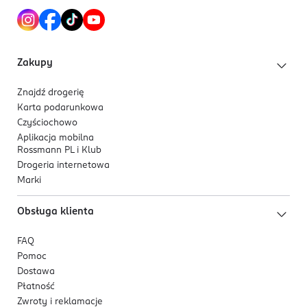
rozmiar)
Kod EAN
5 011831 089190
Zakupy
Znajdź drogerię
Karta podarunkowa
Czyściochowo
Aplikacja mobilna
Rossmann PL i Klub
Drogeria internetowa
Marki
Obsługa klienta
FAQ
Pomoc
Dostawa
Płatność
Zwroty i reklamacje