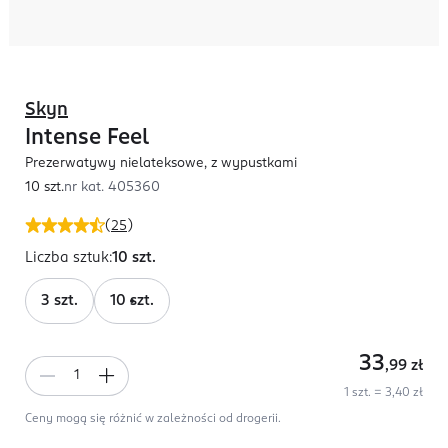
Skyn
Intense Feel
Prezerwatywy nielateksowe, z wypustkami
10 szt.
nr kat.
405360
(
25
)
Liczba sztuk
:
10 szt.
3 szt.
10 szt.
33
,99
zł
1 szt. = 3,40 zł
Ceny mogą się różnić w zależności od drogerii.