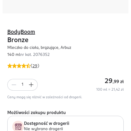
BodyBoom
Bronze
Mleczko do ciała, brązujące, Arbuz
140 ml
nr kat.
2076352
(
29
)
29
,99
zł
100 ml = 21,42 zł
Ceny mogą się różnić w zależności od drogerii.
Możliwości zakupu produktu
Dostępność w drogerii
Nie wybrano drogerii