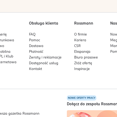
Obsługa klienta
Rossmann
Nas
erię
FAQ
O firmie
No
arunkowa
Pomoc
Kariera
Me
owo
Dostawa
CSR
Mam
mobilna
Płatność
Ekspansja
Pom
L i Klub
Zwroty i reklamacje
Biuro prasowe
nternetowa
Dostępność usług
Złóż ofertę
Kontakt
Inspiracje
NOWE OFERTY PRACY
a
Dołącz do zespołu Rossma