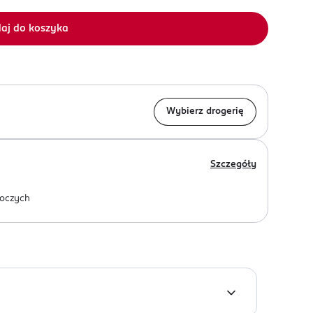
aj do koszyka
Wybierz drogerię
Szczegóły
oczych