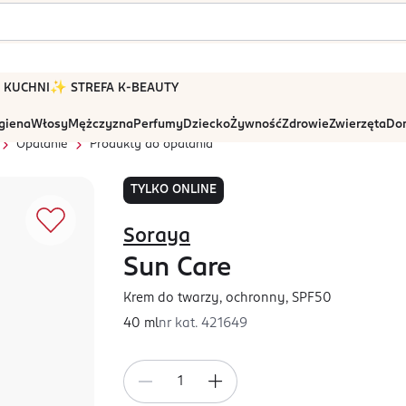
 W KUCHNI
✨ STREFA K-BEAUTY
igiena
Włosy
Mężczyzna
Perfumy
Dziecko
Żywność
Zdrowie
Zwierzęta
Dom
Opalanie
Produkty do opalania
TYLKO ONLINE
Soraya
Sun Care
Krem do twarzy, ochronny, SPF50
40 ml
nr kat.
421649