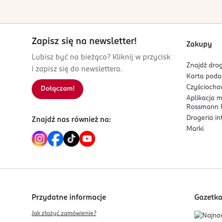
PL-Polska
Kod EAN
5 901045 090870
Zapisz się na newsletter!
Zakupy
Lubisz być na bieżąco? Kliknij w przycisk
Znajdź drog
i zapisz się do newslettera.
Karta pod
Czyścioch
Dołączam!
Aplikacja 
Rossmann P
Drogeria i
Znajdź nas również na:
Marki
Przydatne informacje
Gazetk
Jak złożyć zamówienie?