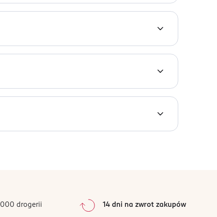
UVB. Zapewnia skuteczną ochronę przed
ą skórę i chronią jej mikrobiom:
hexyl Salicylate, Tris-Biphenyl Triazine (nano),
yl Alcohol Ethylhexyl Triazone, Zea Mays Starch,
e, Anhydroxylitol, Butylene Glycol, Alpha-Glucan
Soja Oil, Squalene, Titanium Dioxide, Sodium
isodium Phosphate, Citric Acid, Ascorbyl
m na słońce. Aplikację powtarzaj, co 1-2 godziny,
 obniża stopień ochrony.
000 drogerii
14 dni na zwrot zakupów