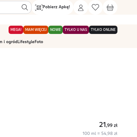
Pobierz Apkę!
MEGA!
MAM WIĘCEJ
NOWE
TYLKO U NAS
TYLKO ONLINE
 i ogród
Lifestyle
Foto
21
,99
zł
100 ml = 54,98 zł