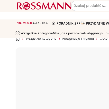
PROMOCJE
GAZETKA
☀️ PORADNIK SPF
🧑🏻‍🍳 PRZYDATNE
Wszystkie kategorie
Makijaż i paznokcie
Pielęgnacja i h
Wszystkie kategorie
Pielęgnacja i higiena
Ciało