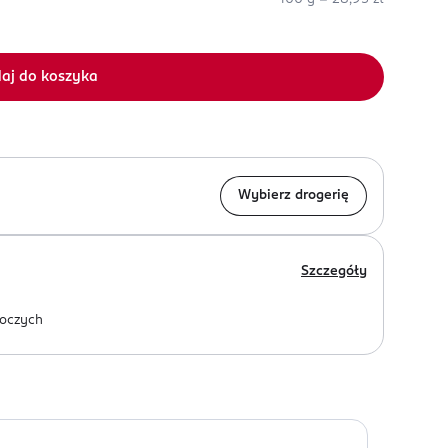
aj do koszyka
Wybierz drogerię
Szczegóły
oczych