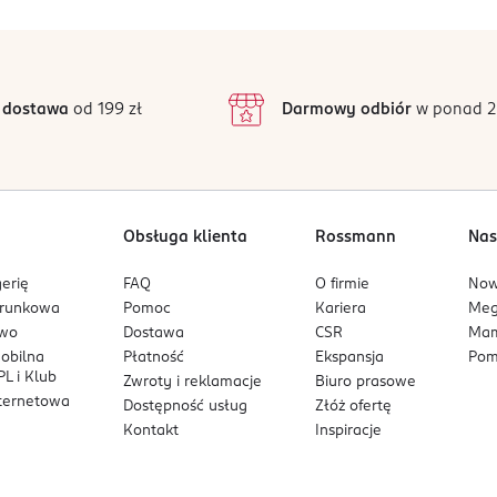
ąc jadłospis kieruj się zasadami prawidłowego żywienia i rekomen
5
4,7
/5
4
3
70 opinii
podstawie
inie są zweryfikowane zakupem.
2
 dostawa
od 199 zł
Darmowy odbiór
w ponad 2
1
Obsługa klienta
Rossmann
Nas
erię
FAQ
O firmie
No
arunkowa
Pomoc
Kariera
Me
owo
Dostawa
CSR
Mam
mobilna
Płatność
Ekspansja
Pom
L i Klub
Zwroty i reklamacje
Biuro prasowe
nternetowa
Dostępność usług
Złóż ofertę
Kontakt
Inspiracje