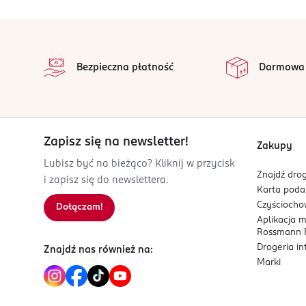
leżącej, aby dziecko się nie zadławiło. Komponuj
7
Białko:
3,2 g
dziecka.
stopka
8
Sól:
0,1 g
na 
PRODUCENT/PODMIOT ODPOWIEDZIALNY
9
Tiamina
0,8 mg (160%**)
Wszystkie op
Bezpieczna płatność
Darmowa
NUTRICIA Polska Sp. z o.o.
Bobrowiecka 8
*%zalecanego dziennego spożycia
00-728
Warszawa
jakub.morek@danone.com
Zapisz się na newsletter!
Zakupy
511860245
Lubisz być na bieżąco? Kliknij w przycisk
PL-Polska
Znajdź drog
i zapisz się do newslettera.
Karta pod
Kod EAN
Czyścioch
Dołączam!
5 900852 048296
Aplikacja 
Rossmann P
Drogeria i
Znajdź nas również na:
Marki