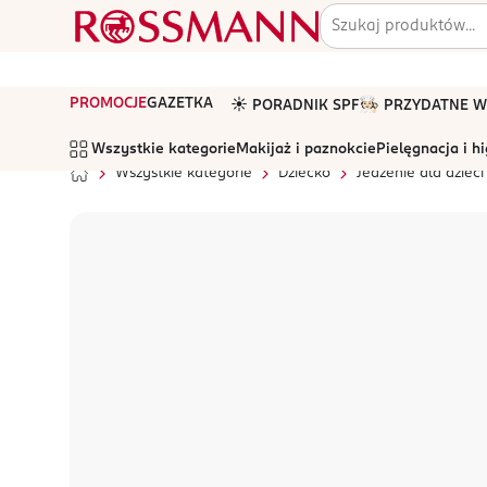
PROMOCJE
GAZETKA
☀️ PORADNIK SPF
🧑🏻‍🍳 PRZYDATNE
Wszystkie kategorie
Makijaż i paznokcie
Pielęgnacja i h
Wszystkie kategorie
Dziecko
Jedzenie dla dzieci