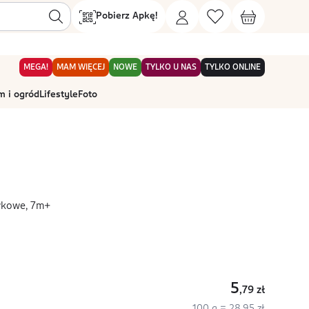
Pobierz Apkę!
MEGA!
MAM WIĘCEJ
NOWE
TYLKO U NAS
TYLKO ONLINE
 i ogród
Lifestyle
Foto
wkowe, 7m+
5
,79
zł
100 g = 28,95 zł