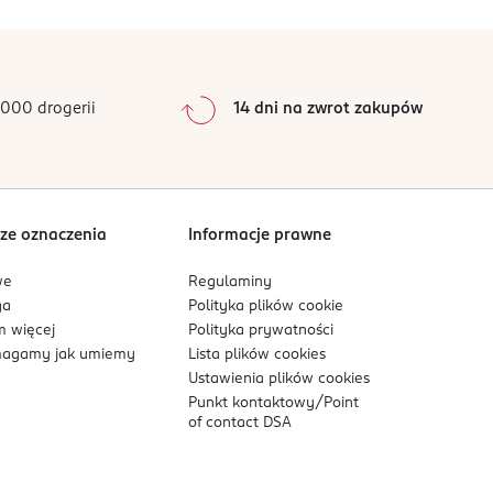
dacji lekarza. Pamiętaj o higienie ząbków swojej
0
%
0
%
0
%
0
%
000 drogerii
14 dni na zwrot zakupów
0
%
Sortowanie wg
data: od najnowszej
ze oznaczenia
Informacje prawne
we
Regulaminy
ga
Polityka plików
cookie
 więcej
Polityka prywatności
agamy jak umiemy
Lista plików
cookies
Ustawienia plików
cookies
Punkt kontaktowy/
Point
of contact DSA