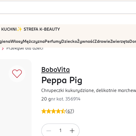
 W KUCHNI
✨ STREFA K-BEAUTY
igiena
Włosy
Mężczyzna
Perfumy
Dziecko
Żywność
Zdrowie
Zwierzęta
Dom
Przekąski dla dzieci
BoboVita
Peppa Pig
Chrupeczki kukurydziane, delikatnie marche
20 g
nr kat.
356914
(
67
)