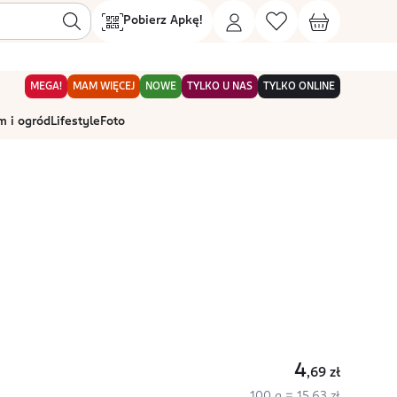
Pobierz Apkę!
MEGA!
MAM WIĘCEJ
NOWE
TYLKO U NAS
TYLKO ONLINE
 i ogród
Lifestyle
Foto
4
,69
zł
100 g = 15,63 zł