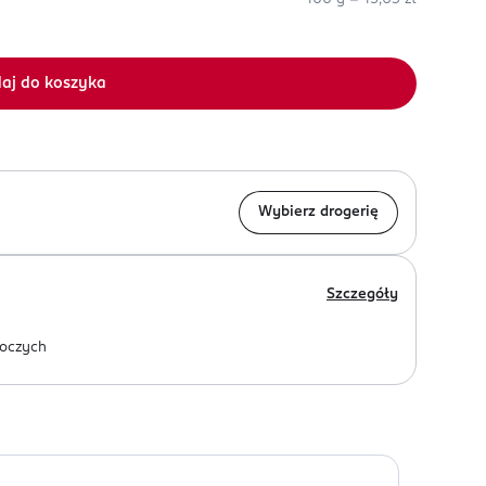
aj do koszyka
Wybierz drogerię
Szczegóły
oczych