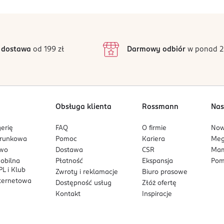
5
4,9
/5
4
ało nienaruszone.
3
132 opinii
podstawie
inie są zweryfikowane zakupem.
 dziecko leży.
2
 dostawa
od 199 zł
Darmowy odbiór
w ponad 2
pieką osoby dorosłej.
1
Obsługa klienta
Rossmann
Nas
erię
FAQ
O firmie
No
arunkowa
Pomoc
Kariera
Me
owo
Dostawa
CSR
Mam
mobilna
Płatność
Ekspansja
Pom
L i Klub
Zwroty i reklamacje
Biuro prasowe
nternetowa
Dostępność usług
Złóż ofertę
Kontakt
Inspiracje