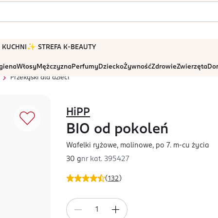
 W KUCHNI
✨ STREFA K-BEAUTY
igiena
Włosy
Mężczyzna
Perfumy
Dziecko
Żywność
Zdrowie
Zwierzęta
Dom
Przekąski dla dzieci
HiPP
BIO od pokoleń
Wafelki ryżowe, malinowe, po 7. m-cu życia
30 g
nr kat.
395427
(
132
)