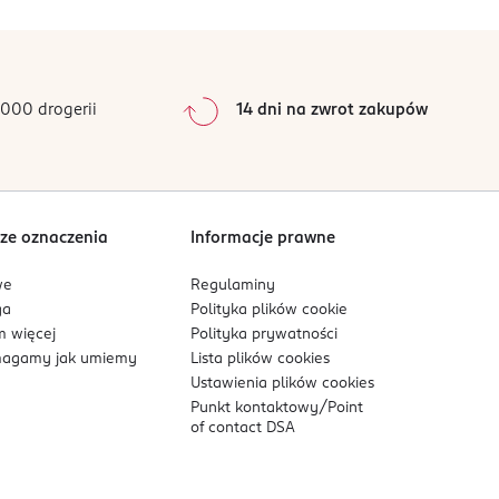
0
%
0
%
0
%
0
%
000 drogerii
14 dni na zwrot zakupów
0
%
Sortowanie wg
data: od najnowszej
ze oznaczenia
Informacje prawne
we
Regulaminy
ga
Polityka plików
cookie
 więcej
Polityka prywatności
agamy jak umiemy
Lista plików
cookies
Ustawienia plików
cookies
Punkt kontaktowy/
Point
of contact DSA