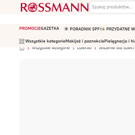
PROMOCJE
GAZETKA
☀️ PORADNIK SPF
🧑🏻‍🍳 PRZYDATNE
Wszystkie kategorie
Makijaż i paznokcie
Pielęgnacja i h
Wszystkie kategorie
Dziecko
Jedzenie dla dzieci