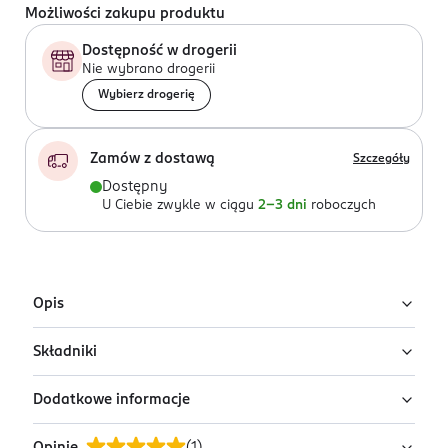
Możliwości zakupu produktu
Dostępność w drogerii
Nie wybrano drogerii
Wybierz drogerię
Zamów z dostawą
Szczegóły
Dostępny
U Ciebie zwykle w ciągu
2-3 dni
roboczych
Opis
Składniki
Multifunkcyjny róż w sztyfcie Catrice Blushin' Charm
wyróżnia się niezwykle kremową konsystencją, która
Dodatkowe informacje
łatwo się rozprowadza i blenduje.
Ingredients: : ISONONYL ISONONANOATE, RICINUS
COMMUNIS SEED OIL, ETHYLHEXYL PALMITATE, C12-15
To produkt, który nada Twoim policzkom świeżych,