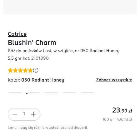
Catrice
Blushin' Charm
Róż do policzków i ust, w sztyfcie, nr 050 Radiant Honey
5,5 g
nr kat.
2101890
(
1
)
Kolor:
050 Radiant Honey
Zobacz wszystkie
23
,99
zł
100 g = 436,18 zł
Ceny mogą się różnić w zależności od drogerii.