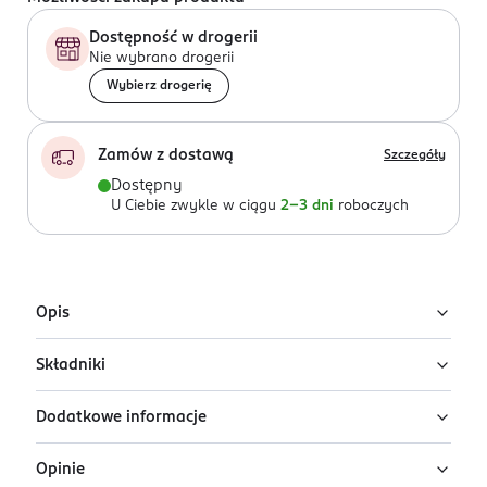
Dostępność w drogerii
Nie wybrano drogerii
Wybierz drogerię
Zamów z dostawą
Szczegóły
Dostępny
U Ciebie zwykle w ciągu
2-3 dni
roboczych
Opis
Składniki
Multifunkcyjny sztyft do policzków i oczu
Catrice My Core Essentials Blushed &
Dodatkowe informacje
Beautiful w odcieniu Peak Rose
Ingredients: : DIMETHICONE, HYDROGENATED
POLYISOBUTENE, ETHYLHEXYL PALMITATE, HELIANTHUS
Catrice My Core Essentials Blushed & Beautiful C02
Opinie
ANNUUS SEED CERA, BIS-DIGLYCERYL
PRZYGOTOWANIE I STOSOWANIE
Peak Rose to wielofunkcyjny sztyft w brązowym