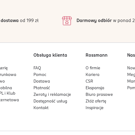
4
3
7 opinii
 podstawie
inie są zweryfikowane zakupem.
2
 dostawa
od 199 zł
Darmowy odbiór
w ponad 2
1
Obsługa klienta
Rossmann
Nas
erię
FAQ
O firmie
No
arunkowa
Pomoc
Kariera
Me
owo
Dostawa
CSR
Mam
mobilna
Płatność
Ekspansja
Pom
L i Klub
Zwroty i reklamacje
Biuro prasowe
nternetowa
Dostępność usług
Złóż ofertę
Kontakt
Inspiracje