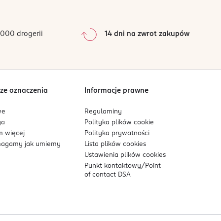
0
%
0
%
0
%
000 drogerii
14 dni na zwrot zakupów
0
%
Sortowanie wg
data: od najnowszej
ze oznaczenia
Informacje prawne
we
Regulaminy
ga
Polityka plików
cookie
 więcej
Polityka prywatności
agamy jak umiemy
Lista plików
cookies
Ustawienia plików
cookies
Punkt kontaktowy/
Point
of contact DSA