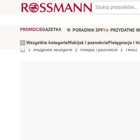
PROMOCJE
GAZETKA
☀️ PORADNIK SPF
🧑🏻‍🍳 PRZYDATNE
Wszystkie kategorie
Makijaż i paznokcie
Pielęgnacja i h
Wszystkie kategorie
Makijaż i paznokcie
Twarz