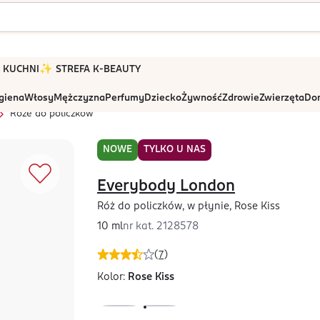
 W KUCHNI
✨ STREFA K-BEAUTY
igiena
Włosy
Mężczyzna
Perfumy
Dziecko
Żywność
Zdrowie
Zwierzęta
Dom
Róże do policzków
NOWE
TYLKO U NAS
Everybody London
Róż do policzków, w płynie, Rose Kiss
10 ml
nr kat.
2128578
(
7
)
Kolor:
Rose Kiss