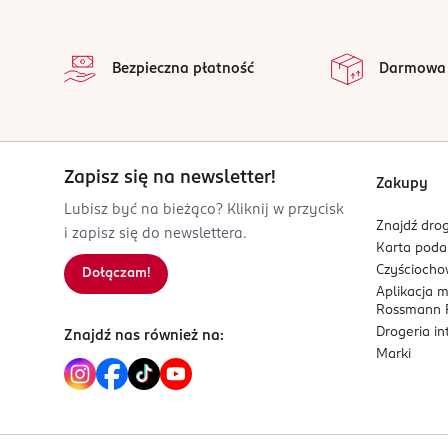
stopka
na
Wszystkie op
Bezpieczna płatność
Darmowa
Zapisz się na newsletter!
Zakupy
Lubisz być na bieżąco? Kliknij w przycisk
Znajdź drog
i zapisz się do newslettera.
Karta pod
Czyścioch
Dołączam!
Aplikacja 
Rossmann P
Drogeria i
Znajdź nas również na:
Marki