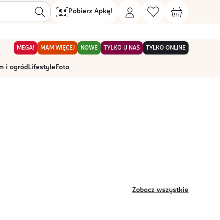
Pobierz Apkę!
MEGA!
MAM WIĘCEJ
NOWE
TYLKO U NAS
TYLKO ONLINE
 i ogród
Lifestyle
Foto
Zobacz wszystkie