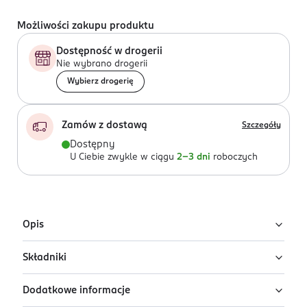
Możliwości zakupu produktu
Dostępność w drogerii
Nie wybrano drogerii
Wybierz drogerię
Zamów z dostawą
Szczegóły
Dostępny
U Ciebie zwykle w ciągu
2-3 dni
roboczych
Opis
Składniki
Mineralny róż do policzków Lovely z linii Natural
Beauty w odcieniu nr 6 nada cerze zdrowych i
Dodatkowe informacje
promiennych rumieńców.
Ingredients: : TALC, MICA, MAGNESIUM STEARATE, BIS-