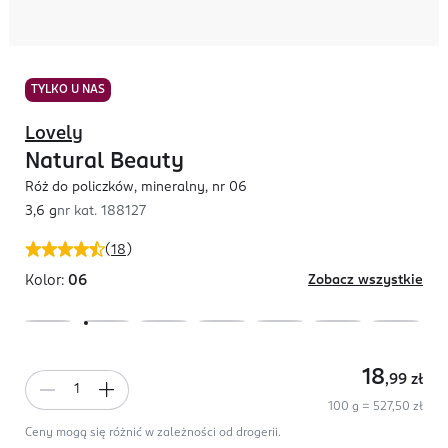
TYLKO U NAS
Lovely
Natural Beauty
Róż do policzków, mineralny, nr 06
3,6 g
nr kat.
188127
(
18
)
Kolor:
06
Zobacz wszystkie
18
,99
zł
100 g = 527,50 zł
Ceny mogą się różnić w zależności od drogerii.