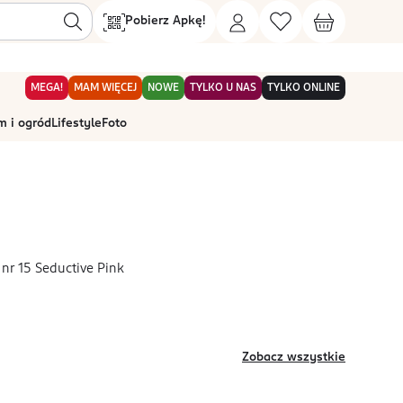
Pobierz Apkę!
MEGA!
MAM WIĘCEJ
NOWE
TYLKO U NAS
TYLKO ONLINE
 i ogród
Lifestyle
Foto
nr 15 Seductive Pink
Zobacz wszystkie