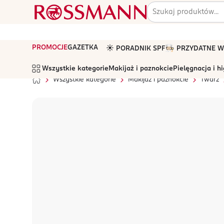
PROMOCJE
GAZETKA
☀️ PORADNIK SPF
🧑🏻‍🍳 PRZYDATNE
Wszystkie kategorie
Makijaż i paznokcie
Pielęgnacja i h
Wszystkie kategorie
Makijaż i paznokcie
Twarz