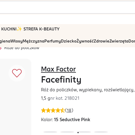
 W KUCHNI
✨ STREFA K-BEAUTY
igiena
Włosy
Mężczyzna
Perfumy
Dziecko
Żywność
Zdrowie
Zwierzęta
Dom
Róże do policzków
Max Factor
Facefinity
Róż do policzków, wypiekany, rozświetlający, 
1,5 g
nr kat.
218021
(
18
)
Kolor:
15 Seductive Pink