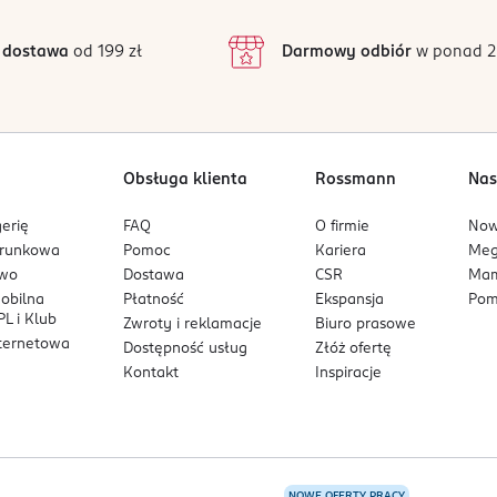
3
18 opinii
podstawie
inie są zweryfikowane zakupem.
2
 dostawa
od 199 zł
Darmowy odbiór
w ponad 2
1
Obsługa klienta
Rossmann
Nas
erię
FAQ
O firmie
No
arunkowa
Pomoc
Kariera
Me
owo
Dostawa
CSR
Mam
mobilna
Płatność
Ekspansja
Pom
L i Klub
Zwroty i reklamacje
Biuro prasowe
nternetowa
Dostępność usług
Złóż ofertę
Kontakt
Inspiracje
NOWE OFERTY PRACY