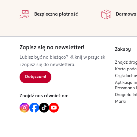
press@cotyinc.com
na 
Wszystkie op
33158717200
Bezpieczna płatność
Darmowa
FR-Francja
Kod EAN
9609 9292
Zapisz się na newsletter!
Zakupy
Lubisz być na bieżąco? Kliknij w przycisk
Znajdź drog
i zapisz się do newslettera.
Karta pod
Czyścioch
Dołączam!
Aplikacja 
Rossmann P
Drogeria i
Znajdź nas również na:
Marki