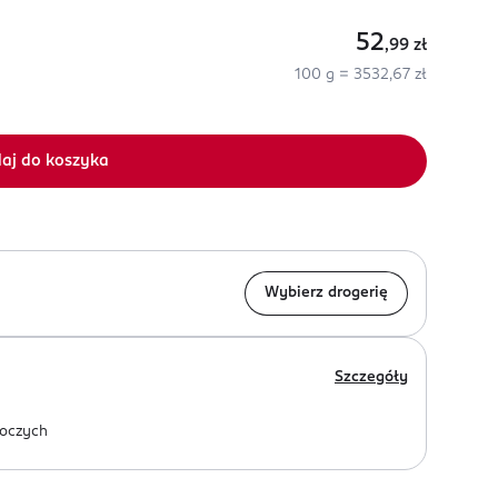
52
,99
zł
100 g = 3532,67 zł
aj do koszyka
Wybierz drogerię
Szczegóły
oczych