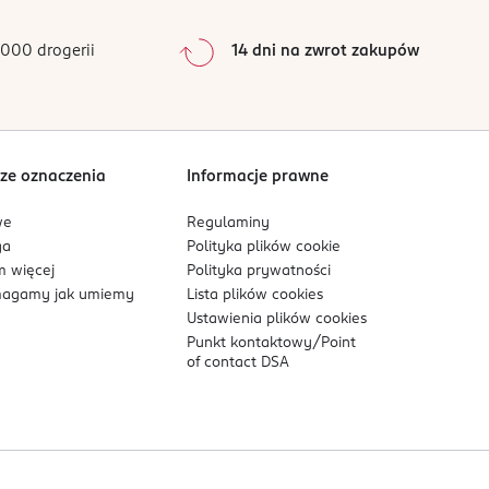
0
%
0
%
000 drogerii
14 dni na zwrot zakupów
0
%
Sortowanie wg
data: od najnowszej
ze oznaczenia
Informacje prawne
we
Regulaminy
ga
Polityka plików
cookie
 więcej
Polityka prywatności
agamy jak umiemy
Lista plików
cookies
Ustawienia plików
cookies
Punkt kontaktowy/
Point
of contact DSA