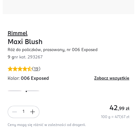
Rimmel
Maxi Blush
Róż do policzków, prasowany, nr 006 Exposed
9 g
nr kat.
293267
(
19
)
Kolor:
006 Exposed
Zobacz wszystkie
42
,99
zł
100 g = 477,67 zł
Ceny mogą się różnić w zależności od drogerii.