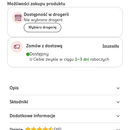
Możliwości zakupu produktu
Dostępność w drogerii
Nie wybrano drogerii
Wybierz drogerię
Zamów z dostawą
Szczegóły
Dostępny
U Ciebie zwykle w ciągu
2-3 dni
roboczych
Opis
Składniki
Wypróbuj róż, który zapewni Ci długotrwały efekt!
Lekka, pudrowa formuła różu do policzków Rimmel
Dodatkowe informacje
Talc, Synthetic Fluorphlogopite, Mica, Magnesium
Maxi Blush w odcieniu Exposed nadaje skórze kolor i
Myristate, Octyldodecyl Stearoyl Stearate, Diisostearyl
zdrowy blask. Ten mocno napigmentowany róż do