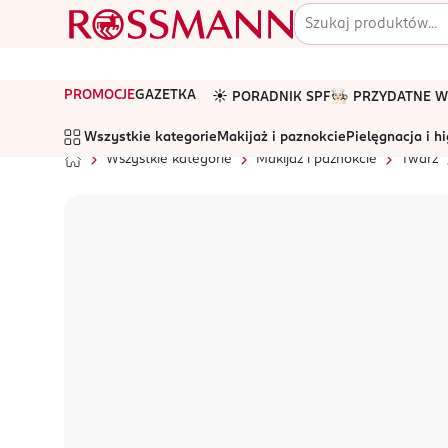
PROMOCJE
GAZETKA
☀️ PORADNIK SPF
🧑🏻‍🍳 PRZYDATNE
Wszystkie kategorie
Makijaż i paznokcie
Pielęgnacja i h
Wszystkie kategorie
Makijaż i paznokcie
Twarz