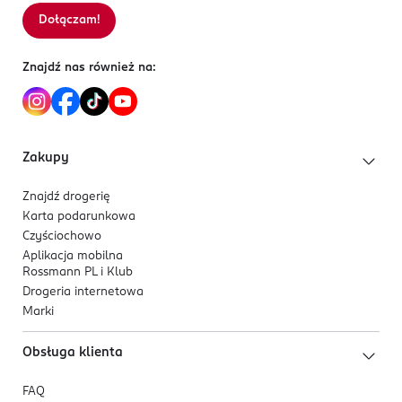
5 903416 062103
Dołączam!
Sortowanie wg
data: od najnowszej
Znajdź nas również na:
Zakupy
Znajdź drogerię
Karta podarunkowa
Czyściochowo
Aplikacja mobilna
Rossmann PL i Klub
Drogeria internetowa
Marki
Obsługa klienta
FAQ