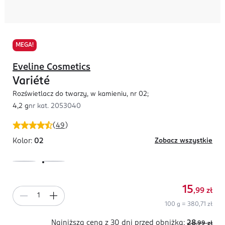
MEGA!
Eveline Cosmetics
Variété
Rozświetlacz do twarzy, w kamieniu, nr 02;
4,2 g
nr kat.
2053040
(
49
)
Kolor:
02
Zobacz wszystkie
15
,99
zł
100 g = 380,71 zł
Najniższa cena z 30 dni
przed obniżką:
28
,99
zł