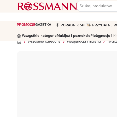
PROMOCJE
GAZETKA
☀️ PORADNIK SPF
🧑🏻‍🍳 PRZYDATNE
Wszystkie kategorie
Makijaż i paznokcie
Pielęgnacja i h
Wszystkie kategorie
Pielęgnacja i higiena
Twarz