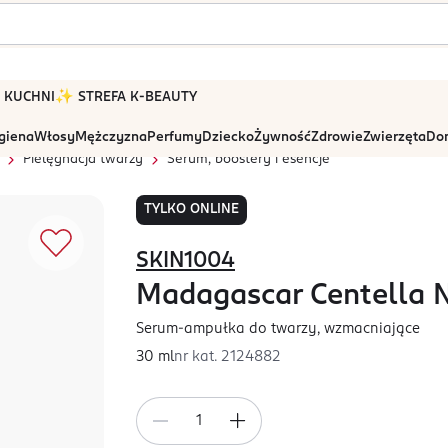
 W KUCHNI
✨ STREFA K-BEAUTY
igiena
Włosy
Mężczyzna
Perfumy
Dziecko
Żywność
Zdrowie
Zwierzęta
Dom
Pielęgnacja twarzy
Serum, boostery i esencje
TYLKO ONLINE
SKIN1004
Madagascar Centella N
Serum-ampułka do twarzy, wzmacniające
30 ml
nr kat.
2124882