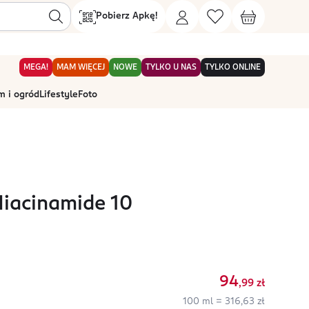
Pobierz Apkę!
MEGA!
MAM WIĘCEJ
NOWE
TYLKO U NAS
TYLKO ONLINE
 i ogród
Lifestyle
Foto
iacinamide 10
94
,99
zł
100 ml = 316,63 zł