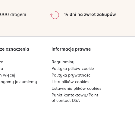
ornej pielęgnacji możesz zastosować Skin1004
ki na miejsce na skórze, które potrzebują
000 drogerii
14 dni na zwrot zakupów
scu, poza zasięgiem dzieci. Nie stosować na
, jeśli pojawią się oznaki podrażnienia
ze oznaczenia
Informacje prawne
we
Regulaminy
ga
Polityka plików
cookie
 więcej
Polityka prywatności
ielęgnacji. Wegańska, hipoalergiczna i bez
agamy jak umiemy
Lista plików
cookies
Ustawienia plików
cookies
Punkt kontaktowy/
Point
of contact DSA