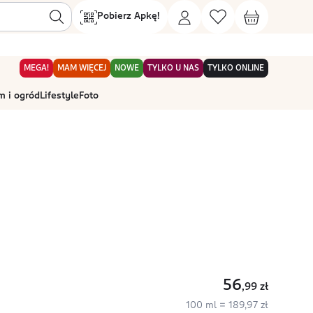
Pobierz Apkę!
MEGA!
MAM WIĘCEJ
NOWE
TYLKO U NAS
TYLKO ONLINE
 i ogród
Lifestyle
Foto
56
,99
zł
100 ml = 189,97 zł