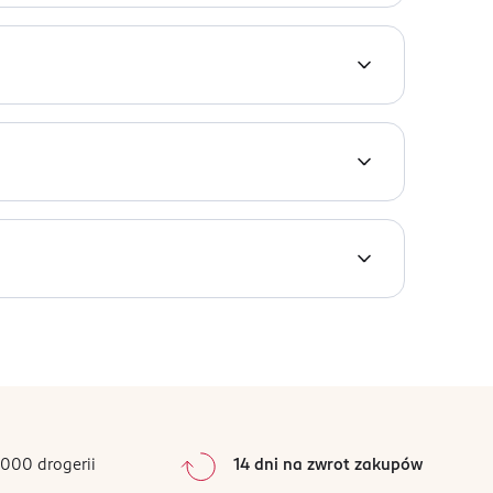
y. Dzięki zawartości kwasu mlekowego wygładza
ALURONATE, PHENOXYETHANOL,
DE.
ć z dala od dzieci.
000 drogerii
14 dni na zwrot zakupów