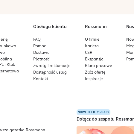
Obsługa klienta
Rossmann
Nas
erię
FAQ
O firmie
No
arunkowa
Pomoc
Kariera
Me
owo
Dostawa
CSR
Mam
mobilna
Płatność
Ekspansja
Pom
L i Klub
Zwroty i reklamacje
Biuro prasowe
nternetowa
Dostępność usług
Złóż ofertę
Kontakt
Inspiracje
NOWE OFERTY PRACY
a
Dołącz do zespołu Rossma