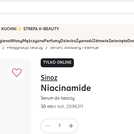
 W KUCHNI
✨ STREFA K-BEAUTY
igiena
Włosy
Mężczyzna
Perfumy
Dziecko
Żywność
Zdrowie
Zwierzęta
Dom
Pielęgnacja twarzy
Serum, boostery i esencje
TYLKO ONLINE
Sinoz
Niacinamide
Serum do twarzy
30 ml
nr kat.
2096311