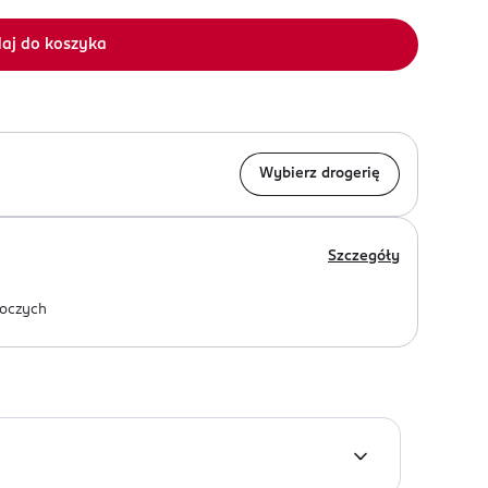
aj do koszyka
Wybierz drogerię
Szczegóły
oczych