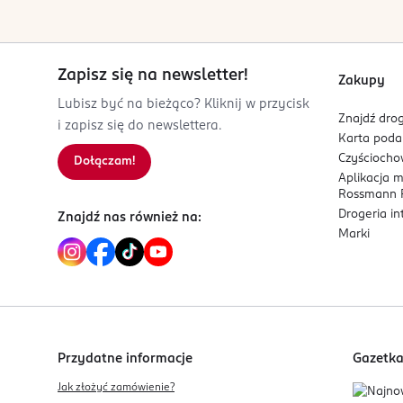
8 681925 606595
Zapisz się na newsletter!
Zakupy
Lubisz być na bieżąco? Kliknij w przycisk
Znajdź drog
i zapisz się do newslettera.
Karta pod
Czyścioch
Dołączam!
Aplikacja 
Rossmann P
Drogeria i
Znajdź nas również na:
Marki
Przydatne informacje
Gazetk
Jak złożyć zamówienie?