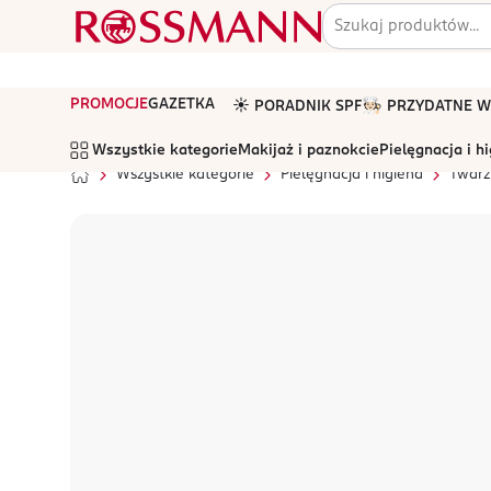
PROMOCJE
GAZETKA
☀️ PORADNIK SPF
🧑🏻‍🍳 PRZYDATNE
Wszystkie kategorie
Makijaż i paznokcie
Pielęgnacja i h
Wszystkie kategorie
Pielęgnacja i higiena
Twarz