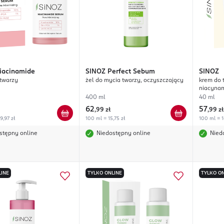
iacinamide
SINOZ
Perfect Sebum
SINOZ
twarzy
żel do mycia twarzy, oczyszczający
krem do 
niacynam
przebar
400 ml
40 ml
62
57
,
99 zł
,
99 zł
9,97 zł
100 ml = 15,75 zł
100 ml = 1
stępny online
Niedostępny online
Nied
LINE
TYLKO ONLINE
TYLKO ON