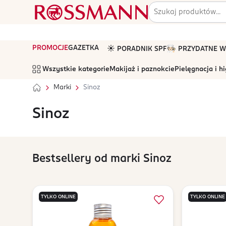
PROMOCJE
GAZETKA
☀️ PORADNIK SPF
🧑🏻‍🍳 PRZYDATNE
Wszystkie kategorie
Makijaż i paznokcie
Pielęgnacja i h
Marki
Sinoz
Sinoz
Bestsellery od marki Sinoz
TYLKO ONLINE
TYLKO ONLINE