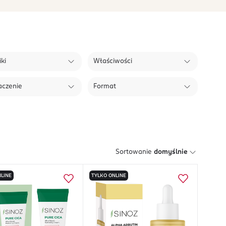
ki
Właściwości
aczenie
Format
Sortowanie
domyślnie
LINE
TYLKO ONLINE