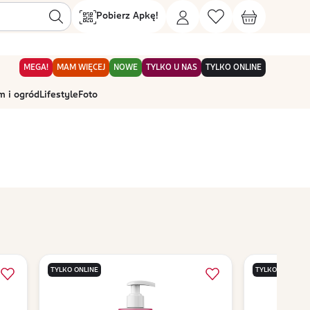
Pobierz Apkę!
MEGA!
MAM WIĘCEJ
NOWE
TYLKO U NAS
TYLKO ONLINE
 i ogród
Lifestyle
Foto
TYLKO ONLINE
TYLKO ONLINE