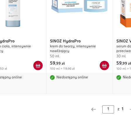
ydraPro
SINOZ
HydraPro
SINOZ
 ciała, intensywnie
krem do twarzy, intensywnie
serum do
cy
nawilżający
przeciw
50 ml
30 ml
59
59
,
99 zł
,
99 zł
,50 zł
100 ml = 119,98 zł
100 ml = 1
stępny online
Niedostępny online
Nied
z
1