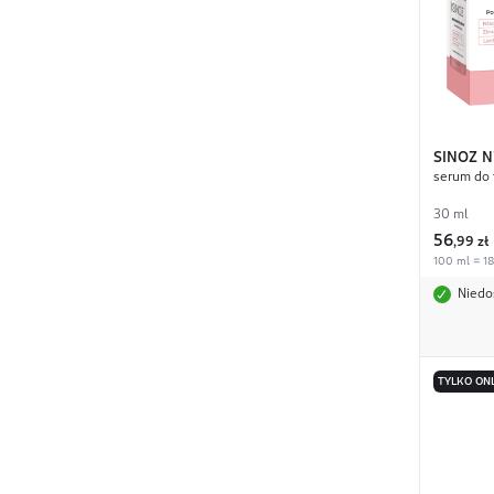
SINOZ
N
serum do 
30 ml
56
,
99 zł
100 ml = 18
Niedo
TYLKO ON