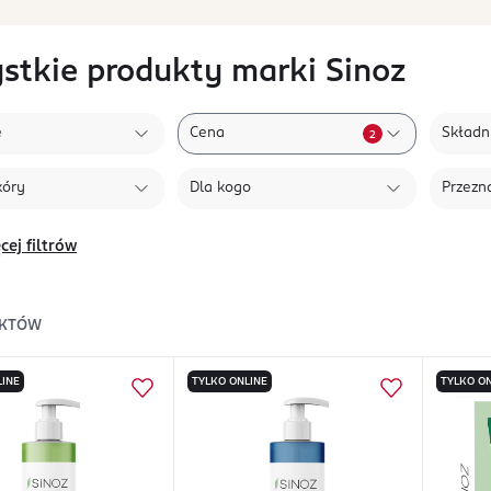
stkie produkty marki Sinoz
e
Cena
Składni
2
kóry
Dla kogo
Przezn
cej filtrów
KTÓW
LINE
TYLKO ONLINE
TYLKO ON