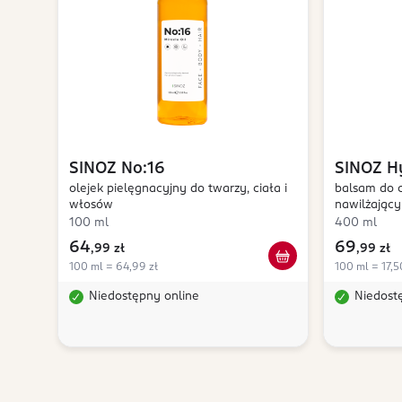
SINOZ
No:16
SINOZ
H
olejek pielęgnacyjny do twarzy, ciała i
balsam do c
włosów
nawilżający
100 ml
400 ml
64
69
,
99 zł
,
99 zł
100 ml = 64,99 zł
100 ml = 17,5
Niedostępny online
Niedost