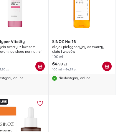
Hyper Vitality
SINOZ
No:16
ycia twarzy, z kwasem
olejek pielęgnacyjny do twarzy,
owym, do skóry normalnej
ciała i włosów
100 ml
64
,
99 zł
1,50 zł
100 ml = 64,99 zł
ostępny online
Niedostępny online
LINE