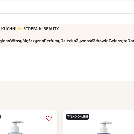
 W KUCHNI
✨ STREFA K-BEAUTY
igiena
Włosy
Mężczyzna
Perfumy
Dziecko
Żywność
Zdrowie
Zwierzęta
Dom
TYLKO ONLINE