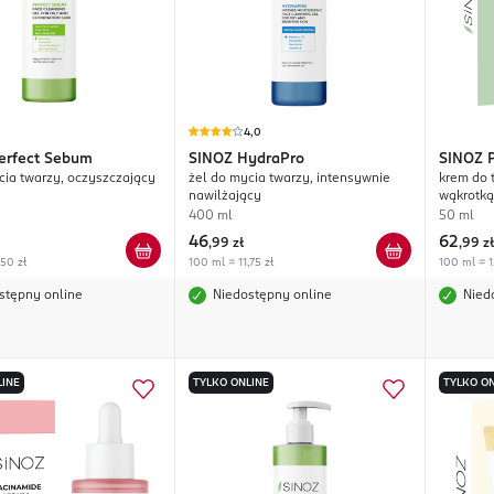
4,0
erfect Sebum
SINOZ
HydraPro
SINOZ
cia twarzy, oczyszczający
żel do mycia twarzy, intensywnie
krem do 
nawilżający
wąkrotką
400 ml
50 ml
46
62
,
99 zł
,
99 zł
,50 zł
100 ml = 11,75 zł
100 ml = 1
stępny online
Niedostępny online
Nied
LINE
TYLKO ONLINE
TYLKO ON