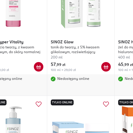
yper Vitality
SINOZ
Glow
SINOZ
cia twarzy, z kwasem
tonik do twarzy, z 5% kwasem
żel do m
wym, do skóry normalnej
glikolowym, rozświetlający
hialuron
200 ml
400 ml
57
45
,
99 zł
,
99 zł
,00 zł
100 ml = 29,00 zł
100 ml = 1
stępny online
Niedostępny online
Nied
LINE
TYLKO ONLINE
TYLKO ON