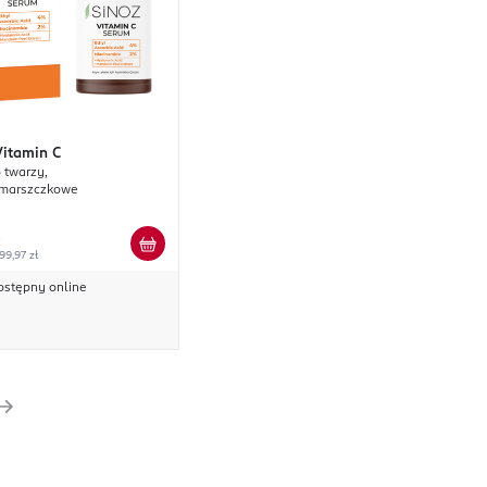
Vitamin C
 twarzy,
zmarszczkowe
99,97 zł
ostępny online