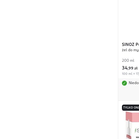
SINOZ
P
żel do my
200 ml
34
,
99 zł
100 ml = 17
Niedo
TYLKO ON