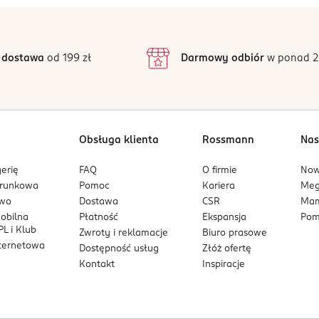
 dostawa
od 199 zł
Darmowy odbiór
w ponad 2
Obsługa klienta
Rossmann
Nas
erię
FAQ
O firmie
No
arunkowa
Pomoc
Kariera
Me
owo
Dostawa
CSR
Mam
mobilna
Płatność
Ekspansja
Pom
L i Klub
Zwroty i reklamacje
Biuro prasowe
nternetowa
Dostępność usług
Złóż ofertę
Kontakt
Inspiracje