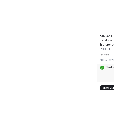
SINOZ
H
żel do my
hialurono
200 ml
39
,
99 zł
100 ml = 20
Niedo
TYLKO ON