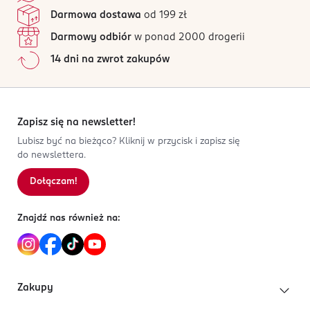
Stosuj wieczorem, a następnie nałóż krem nawilżający.
PROLINE, THREONINE, HISTIDINE, PHENYLALANINE,
Jak działają opinie?
Darmowa dostawa
od 199 zł
PHENOXYETHANOL, PPG-26-BUTETH-26, TRISODIUM
OSTRZEŻENIA DOTYCZĄCE BEZPIECZEŃSTWA
Darmowy odbiór
w ponad 2000 drogerii
ETHYLENEDIAMINE DISUCCINATE, ETHYLHEXYLGLYCERIN,
Tylko do użytku zewnętrznego. Unikać kontaktu z
SODIUM HYDROXIDE, POTASSIUM SORBATE, CITRIC ACID,
14 dni na zwrot zakupów
oczami, w przypadku kontaktu przemyć dużą ilością
BENZOIC ACID, DEHYDROACETIC ACID, SODIUM
wody. Trzymać z dala od dzieci.
BENZOATE, TETRASODIUM GLUTAMATE DIACETATE.
OSOBA/PODMIOT ODPOWIEDZIALNY
Zapisz się na newsletter!
ROZENBAL POLSKA Sp. z o.o.
ul. Żwirowa 18, Wilcza Góra
Lubisz być na bieżąco? Kliknij w przycisk i zapisz się
do newslettera.
05-506 Lesznowola
Dołączam!
Kod EAN
8 681925 607240
Znajdź nas również na:
Zakupy