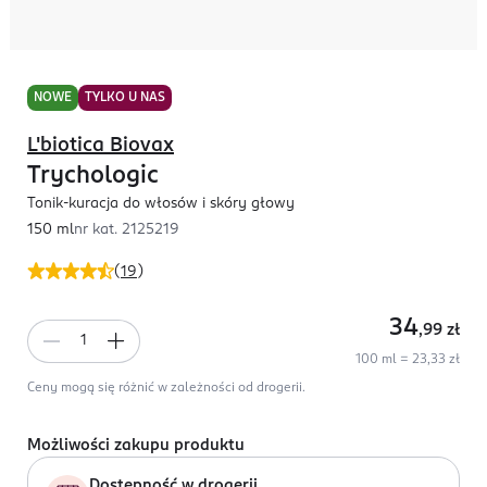
NOWE
TYLKO U NAS
L'biotica Biovax
Trychologic
Tonik-kuracja do włosów i skóry głowy
150 ml
nr kat.
2125219
(
19
)
34
,99
zł
100 ml = 23,33 zł
Ceny mogą się różnić w zależności od drogerii.
Możliwości zakupu produktu
Dostępność w drogerii