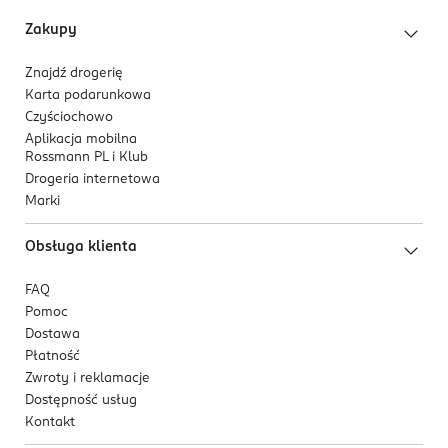
wypadania włosów.
Zakupy
Baicapil®
- przyspiesza wzrost włosów,
stymulując ich mieszki.
Znajdź drogerię
Fitokeratyna i biotyna
- poprawiają kondycję
Karta podarunkowa
włosów i wspierają ich wzrost.
Czyściochowo
Aplikacja mobilna
Formuła:
Rossmann PL i Klub
Drogeria internetowa
Lekka formuła w sprayu umożliwia precyzyjną
Marki
aplikację bezpośrednio na skórę głowy i włosy.
Produkt nie wymaga spłukiwania i przeznaczony jest
Obsługa klienta
do regularnego stosowania.
FAQ
Produkt przebadany klinicznie pod kontrolą
Pomoc
trychologiczną.
Dostawa
Płatność
Zwroty i reklamacje
Dostępność usług
Kontakt