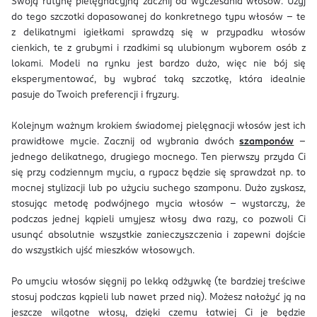
Swoją rutynę pielęgnacyjną zacznij od wyczesania włosów. Użyj
do tego szczotki dopasowanej do konkretnego typu włosów – te
z delikatnymi igiełkami sprawdzą się w przypadku włosów
cienkich, te z grubymi i rzadkimi są ulubionym wyborem osób z
lokami. Modeli na rynku jest bardzo dużo, więc nie bój się
eksperymentować, by wybrać taką szczotkę, która idealnie
pasuje do Twoich preferencji i fryzury.
Kolejnym ważnym krokiem świadomej pielęgnacji włosów jest ich
prawidłowe mycie. Zacznij od wybrania dwóch
szamponów
–
jednego delikatnego, drugiego mocnego. Ten pierwszy przyda Ci
się przy codziennym myciu, a rypacz będzie się sprawdzał np. to
mocnej stylizacji lub po użyciu suchego szamponu. Dużo zyskasz,
stosując metodę podwójnego mycia włosów – wystarczy, że
podczas jednej kąpieli umyjesz włosy dwa razy, co pozwoli Ci
usunąć absolutnie wszystkie zanieczyszczenia i zapewni dojście
do wszystkich ujść mieszków włosowych.
Po umyciu włosów sięgnij po lekką odżywkę (te bardziej treściwe
stosuj podczas kąpieli lub nawet przed nią). Możesz nałożyć ją na
jeszcze wilgotne włosy, dzięki czemu łatwiej Ci je będzie