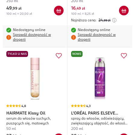
redukcja puszenia
250 ml
200 ml
49
16
,
99 zł
,
49 zł
100 ml = 20,00 zł
100 ml = 8,25 zł
Najniższa cena:
24
,99
zł
Niedostępny online
Niedostępny online
Sprawdź dostępność w
Sprawdź dostępność w
drogerii
drogerii
TYLKO U NAS
NOWE
4,8
4,3
HAIRMATE
Kissy Oil
L'ORÉAL PARIS ELSEVE
serum do włosów suchych,
spray do włosów, odświeżający,
Collagen Lifter Big Hair Day
puszących się, matowych
zwiększający objętość, do włosów
cienkich, pozbawionych objętości
50 ml
200 ml