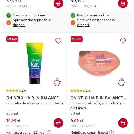
37
39
,
99 zł
,
99 zł
100 ml = 75,98 zł
100 ml = 20,00 zł
Niedostępny online
Niedostępny online
Sprawdź dostępność w
Sprawdź dostępność w
drogerii
drogerii
MEGA!
MEGA!
4,9
4,8
ONLYBIO HAIR IN BALANCE
ONLYBIO HAIR IN BALANCE
odżywka do włosów, emolientowa
maska do włosów, wygładzająco-
Oil Bomba
olejująca
200 ml
30 ml
14
4
,
99 zł
,
69 zł
100 ml = 7,50 zł
100 ml = 15,63 zł
Najniższa cena:
22
Najniższa cena:
6
,49
zł
,99
zł