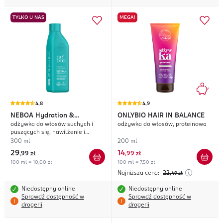
TYLKO U NAS
MEGA!
4,8
4,9
NEBOA
Hydration &
ONLYBIO HAIR IN BALANCE
odżywka do włosów suchych i
odżywka do włosów, proteinowa
Smoothness
puszących się, nawilżenie i
wygładzenie
300 ml
200 ml
29
14
,
99 zł
,
99 zł
100 ml = 10,00 zł
100 ml = 7,50 zł
Najniższa cena:
22
,49
zł
Niedostępny online
Niedostępny online
Sprawdź dostępność w
Sprawdź dostępność w
drogerii
drogerii