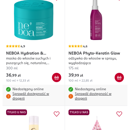
4,9
4,6
NEBOA
Hydration &
NEBOA
Phyto-Keratin Glow
maska do włosów suchych i
odżywka do włosów w sprayu,
Smoothness
puszących się, naturalna,
wygładzająca
nawilżenie i wygładzenie
300 ml
175 ml
36
39
,
99 zł
,
99 zł
100 ml = 12,33 zł
100 ml = 22,85 zł
Niedostępny online
Niedostępny online
Sprawdź dostępność w
Sprawdź dostępność w
drogerii
drogerii
TYLKO U NAS
TYLKO U NAS