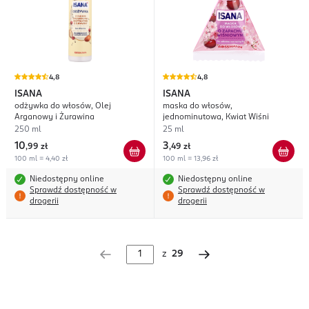
4,8
4,8
ISANA
ISANA
odżywka do włosów, Olej
maska do włosów,
Arganowy i Żurawina
jednominutowa, Kwiat Wiśni
250 ml
25 ml
10
3
,
99 zł
,
49 zł
100 ml = 4,40 zł
100 ml = 13,96 zł
Niedostępny online
Niedostępny online
Sprawdź dostępność w
Sprawdź dostępność w
drogerii
drogerii
z
29