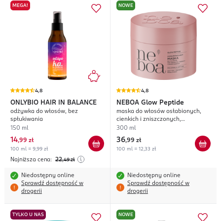
MEGA!
NOWE
4,8
4,8
ONLYBIO HAIR IN BALANCE
NEBOA
Glow Peptide
odżywka do włosów, bez
maska do włosów osłabionych,
spłukiwania
cienkich i zniszczonych,
odbudowująca, pielęgnacja anti-
150 ml
300 ml
age
14
36
,
99 zł
,
99 zł
100 ml = 9,99 zł
100 ml = 12,33 zł
Najniższa cena:
22
,49
zł
Niedostępny online
Niedostępny online
Sprawdź dostępność w
Sprawdź dostępność w
drogerii
drogerii
TYLKO U NAS
NOWE