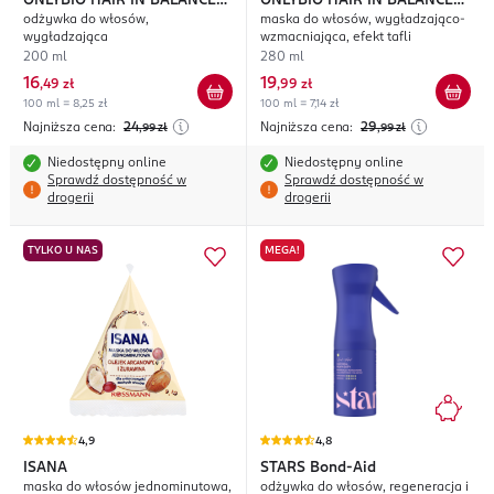
ONLYBIO HAIR IN BALANCE
ONLYBIO HAIR IN BALANCE
odżywka do włosów,
maska do włosów, wygładzająco-
Gloss
Gloss
wygładzająca
wzmacniająca, efekt tafli
200 ml
280 ml
16
19
,
49 zł
,
99 zł
100 ml = 8,25 zł
100 ml = 7,14 zł
Najniższa cena:
24
Najniższa cena:
29
,99
zł
,99
zł
Niedostępny online
Niedostępny online
Sprawdź dostępność w
Sprawdź dostępność w
drogerii
drogerii
TYLKO U NAS
MEGA!
4,9
4,8
ISANA
STARS
Bond-Aid
maska do włosów jednominutowa,
odżywka do włosów, regeneracja i