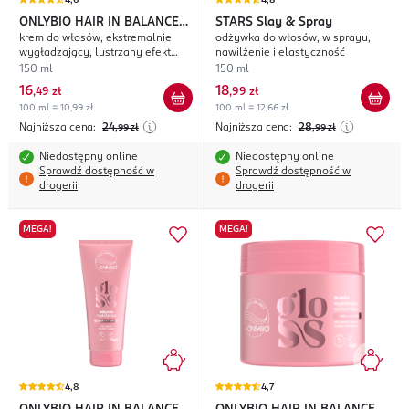
4,6
4,8
ONLYBIO HAIR IN BALANCE
STARS
Slay & Spray
krem do włosów, ekstremalnie
odżywka do włosów, w sprayu,
Gloss
wygładzający, lustrzany efekt
nawilżenie i elastyczność
tafli
150 ml
150 ml
16
18
,
49 zł
,
99 zł
100 ml = 10,99 zł
100 ml = 12,66 zł
Najniższa cena:
24
Najniższa cena:
28
,99
zł
,99
zł
Niedostępny online
Niedostępny online
Sprawdź dostępność w
Sprawdź dostępność w
drogerii
drogerii
MEGA!
MEGA!
4,8
4,7