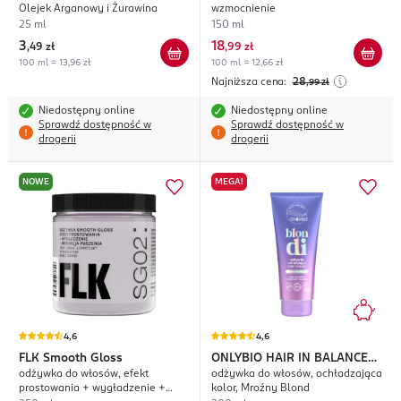
Olejek Arganowy i Żurawina
wzmocnienie
25 ml
150 ml
3
18
,
49 zł
,
99 zł
100 ml = 13,96 zł
100 ml = 12,66 zł
Najniższa cena:
28
,99
zł
Niedostępny online
Niedostępny online
Sprawdź dostępność w
Sprawdź dostępność w
drogerii
drogerii
NOWE
MEGA!
4,6
4,6
FLK
Smooth Gloss
ONLYBIO HAIR IN BALANCE
odżywka do włosów, efekt
odżywka do włosów, ochładzająca
Blondi
prostowania + wygładzenie +
kolor, Mroźny Blond