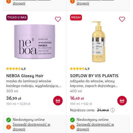
drogerii
drogerii
TYLKO U NAS
MEGA!
4,8
4,9
NEBOA
Glossy Hair
SO!FLOW BY VIS PLANTIS
maska do laminacji włosów
odżywka do włosów, włosy
każdego rodzaju, wygładzająca,
kręcone, zapach dojrzałego
efekt tafli wody
melona z aloesem
300 ml
400 ml
36
16
,
99 zł
,
49 zł
100 ml = 12,33 zł
100 ml = 4,12 zł
Najniższa cena:
24
,99
zł
Niedostępny online
Niedostępny online
Sprawdź dostępność w
Sprawdź dostępność w
drogerii
drogerii