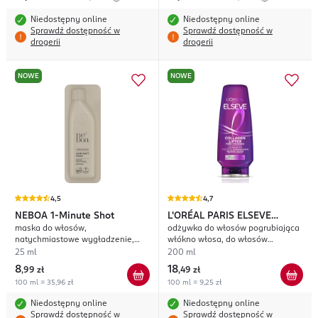
Niedostępny online
Niedostępny online
Sprawdź dostępność w
Sprawdź dostępność w
drogerii
drogerii
NOWE
NOWE
4,5
4,7
NEBOA
1-Minute Shot
L'ORÉAL PARIS ELSEVE
maska do włosów,
odżywka do włosów pogrubiająca
Collagen Lifter
natychmiastowe wygładzenie,
włókno włosa, do włosów
Proteiny
cienkich, pozbawionych objętości
25 ml
200 ml
8
18
,
99 zł
,
49 zł
100 ml = 35,96 zł
100 ml = 9,25 zł
Niedostępny online
Niedostępny online
Sprawdź dostępność w
Sprawdź dostępność w