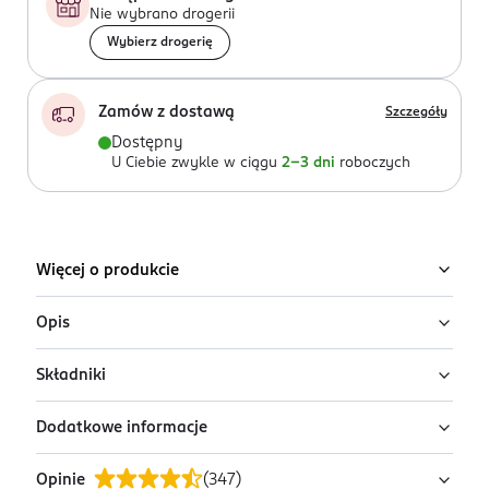
Nie wybrano drogerii
Wybierz drogerię
Zamów z dostawą
Szczegóły
Dostępny
U Ciebie zwykle w ciągu
2-3 dni
roboczych
Więcej o produkcie
Opis
Składniki
Odżywka nawilżająca do włosów Elseve Hyaluron
Plump wzbogacona kwasem hialuronowym. Sprawia, że
Dodatkowe informacje
włosy stają się lśniące i wypełnione nawilżeniem.
Aqua / Water / Eau , Cetearyl Alcohol , Dimethicone ,
Glycerin , Behentrimonium Chloride , Ci 17200 / Red 33 ,
Nawilżająco-scalająca odżywka opracowana z myślą o
Opinie
(
347
)
Ci 42090 / Blue 1 , Lactic Acid , Sodium Laureth Sulfate
PRZYGOTOWANIE I STOSOWANIE