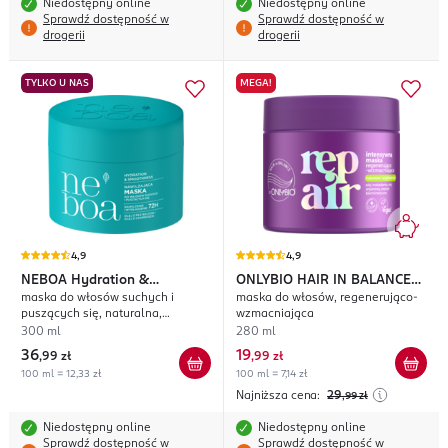
Niedostępny online
Niedostępny online
Sprawdź dostępność w
Sprawdź dostępność w
drogerii
drogerii
TYLKO U NAS
MEGA!
4,9
4,9
NEBOA
Hydration &
ONLYBIO HAIR IN BALANCE
maska do włosów suchych i
maska do włosów, regenerująco-
Smoothness
Repair
puszących się, naturalna,
wzmacniająca
nawilżenie i wygładzenie
300 ml
280 ml
36
19
,
99 zł
,
99 zł
100 ml = 12,33 zł
100 ml = 7,14 zł
Najniższa cena:
29
,99
zł
Niedostępny online
Niedostępny online
Sprawdź dostępność w
Sprawdź dostępność w