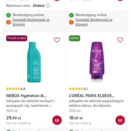
Najniższa cena:
24
,99
zł
Niedostępny online
Niedostępny online
Sprawdź dostępność w
Sprawdź dostępność w
drogerii
drogerii
TYLKO U NAS
NOWE
4,8
4,7
NEBOA
Hydration &
L'ORÉAL PARIS ELSEVE
odżywka do włosów suchych i
odżywka do włosów pogrubiająca
Smoothness
Collagen Lifter
puszących się, nawilżenie i
włókno włosa, do włosów
wygładzenie
cienkich, pozbawionych objętości
300 ml
200 ml
29
18
,
99 zł
,
49 zł
100 ml = 10,00 zł
100 ml = 9,25 zł