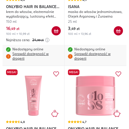
4,6
4,9
ONLYBIO HAIR IN BALANCE
ISANA
krem do włosów, ekstremalnie
maska do włosów jednominutowa,
Gloss
wygładzający, lustrzany efekt
Olejek Arganowy i Żurawina
tafli
150 ml
25 ml
16
3
,
49 zł
,
49 zł
100 ml = 10,99 zł
100 ml = 13,96 zł
Najniższa cena:
24
,99
zł
Niedostępny online
Niedostępny online
Sprawdź dostępność w
Sprawdź dostępność w
drogerii
drogerii
MEGA!
MEGA!
4,8
4,7