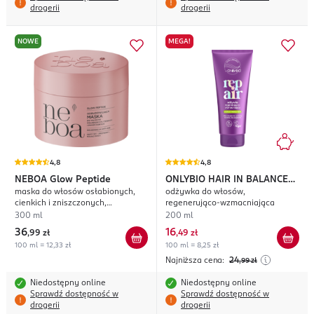
drogerii
drogerii
NOWE
MEGA!
4,8
4,8
NEBOA
Glow Peptide
ONLYBIO HAIR IN BALANCE
maska do włosów osłabionych,
odżywka do włosów,
Repair
cienkich i zniszczonych,
regenerująco-wzmacniająca
odbudowująca, pielęgnacja anti-
300 ml
200 ml
age
36
16
,
99 zł
,
49 zł
100 ml = 12,33 zł
100 ml = 8,25 zł
Najniższa cena:
24
,99
zł
Niedostępny online
Niedostępny online
Sprawdź dostępność w
Sprawdź dostępność w
drogerii
drogerii