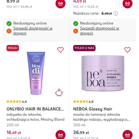
8
4
,
99 zł
,
69 zł
100 ml = 35,96 zł
100 ml = 15,63 zł
Najniższa cena:
6
,99
zł
Niedostępny online
Niedostępny online
Sprawdź dostępność w
Sprawdź dostępność w
drogerii
drogerii
MEGA!
TYLKO U NAS
4,6
4,8
ONLYBIO HAIR IN BALANCE
NEBOA
Glossy Hair
odżywka do włosów,
maska do laminacji włosów
Blondi
ochładzająca kolor, Mroźny Blond
każdego rodzaju, wygładzająca,
efekt tafli wody
200 ml
300 ml
16
36
,
49 zł
,
99 zł
100 ml = 8,25 zł
100 ml = 12,33 zł