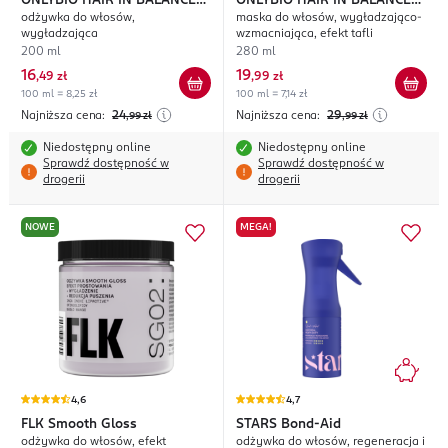
ONLYBIO HAIR IN BALANCE
ONLYBIO HAIR IN BALANCE
odżywka do włosów,
maska do włosów, wygładzająco-
Gloss
Gloss
wygładzająca
wzmacniająca, efekt tafli
200 ml
280 ml
16
19
,
49 zł
,
99 zł
100 ml = 8,25 zł
100 ml = 7,14 zł
Najniższa cena:
24
Najniższa cena:
29
,99
zł
,99
zł
Niedostępny online
Niedostępny online
Sprawdź dostępność w
Sprawdź dostępność w
drogerii
drogerii
NOWE
MEGA!
4,6
4,7
FLK
Smooth Gloss
STARS
Bond-Aid
odżywka do włosów, efekt
odżywka do włosów, regeneracja i