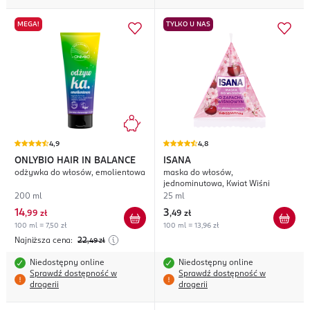
MEGA!
TYLKO U NAS
4,9
4,8
ONLYBIO HAIR IN BALANCE
ISANA
odżywka do włosów, emolientowa
maska do włosów,
jednominutowa, Kwiat Wiśni
200 ml
25 ml
14
3
,
99 zł
,
49 zł
100 ml = 7,50 zł
100 ml = 13,96 zł
Najniższa cena:
22
,49
zł
Niedostępny online
Niedostępny online
Sprawdź dostępność w
Sprawdź dostępność w
drogerii
drogerii