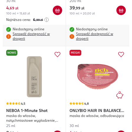
cienkich, pozbawionych objętości
30 ml
200 ml
4
39
,
69 zł
,
99 zł
100 ml = 15,63 zł
100 ml = 20,00 zł
Najniższa cena:
6
,99
zł
Niedostępny online
Niedostępny online
Sprawdź dostępność w
Sprawdź dostępność w
drogerii
drogerii
NOWE
MEGA!
4,5
4,8
NEBOA
1-Minute Shot
ONLYBIO HAIR IN BALANCE
maska do włosów,
maska do włosów, odbudowująca
Rich Bomba
natychmiastowe wygładzenie,
Proteiny
25 ml
30 ml