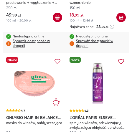
prostowania + wygładzenie +
wzmocnienie
redukcja puszenia
250 ml
150 ml
49
18
,
99 zł
,
99 zł
100 ml = 20,00 zł
100 ml = 12,66 zł
Najniższa cena:
28
,99
zł
Niedostępny online
Niedostępny online
Sprawdź dostępność w
Sprawdź dostępność w
drogerii
drogerii
MEGA!
NOWE
4,7
4,3
ONLYBIO HAIR IN BALANCE
L'ORÉAL PARIS ELSEVE
maska do włosów, nabłyszczająca
spray do włosów, odświeżający,
Gloss Bomba
Collagen Lifter Big Hair Day
zwiększający objętość, do włosów