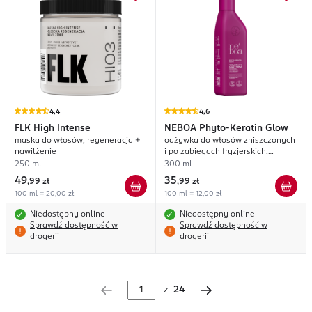
4,4
4,6
FLK
High Intense
NEBOA
Phyto-Keratin Glow
maska do włosów, regeneracja +
odżywka do włosów zniszczonych
nawilżenie
i po zabiegach fryzjerskich,
wygładzająca
250 ml
300 ml
49
35
,
99 zł
,
99 zł
100 ml = 20,00 zł
100 ml = 12,00 zł
Niedostępny online
Niedostępny online
Sprawdź dostępność w
Sprawdź dostępność w
drogerii
drogerii
z
24