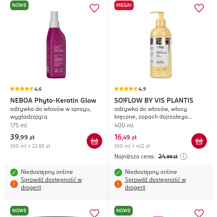
NOWE
MEGA!
4,6
4,9
NEBOA
Phyto-Keratin Glow
SO!FLOW BY VIS PLANTIS
odżywka do włosów w sprayu,
odżywka do włosów, włosy
wygładzająca
kręcone, zapach dojrzałego
melona z aloesem
175 ml
400 ml
39
16
,
99 zł
,
49 zł
100 ml = 22,85 zł
100 ml = 4,12 zł
Najniższa cena:
24
,99
zł
Niedostępny online
Niedostępny online
Sprawdź dostępność w
Sprawdź dostępność w
drogerii
drogerii
NOWE
NOWE